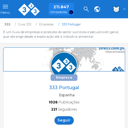
211.847
Utilizadores
Menú
333
Guia 333
Empresas
333 Portugal
É um Guia de empresas e produtos do sector suinícola e pecuário em geral,
que abrange desde a exploração até à indústria alimentar.
Empresa
333 Portugal
Espanha
1026
Publicações
221
Seguidores
Seguir