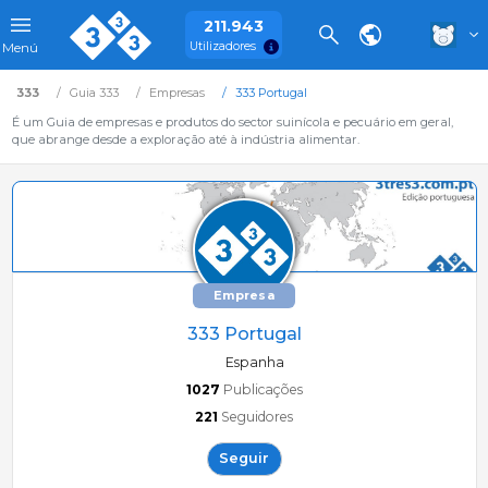
211.943
Utilizadores
Menú
333
Guia 333
Empresas
333 Portugal
É um Guia de empresas e produtos do sector suinícola e pecuário em geral,
que abrange desde a exploração até à indústria alimentar.
Empresa
333 Portugal
Espanha
1027
Publicações
221
Seguidores
Seguir