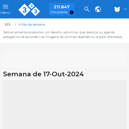
211.847
Utilizadores
Menú
333
A foto da semana
Semanalmente propomos um desafio: adivinhar que doença ou agente
patogénico se esconde nas imagens de animais doentes ou órgãos afectados.
Semana de 17-Out-2024