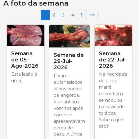
A foto da semana
1
2
3
4
5
>>
Semana
Semana
Semana de
de 05-
de 22-Jul-
29-Jul-
Ago-2026
2026
2026
Esta lesão é
Na necrópsia
Foram
uma:
de uma
eutanasiados
marrã
vários porcos
encontram-
de engorda,
se nódulos
que tinham
na cavidade
vómitos após
torácica.
comer e
Sabe o que
apresentavam
são?
perda de
peso. A única