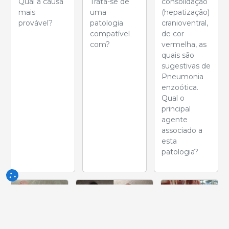
Qual a causa
Trata-se de
consolidação
mais
uma
(hepatização)
provável?
patologia
cranioventral,
compatível
de cor
com?
vermelha, as
quais são
sugestivas de
Pneumonia
enzoótica.
Qual o
principal
agente
associado a
esta
patologia?
Semana
Semana