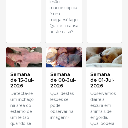
lesão
macroscópica
é um
megaesófago.
Qual é a causa
neste caso?
Semana
Semana
Semana
de 15-Jul-
de 08-Jul-
de 01-Jul-
2026
2026
2026
Detecta-se
Qual destas
Observamos
um inchaço
lesões se
diarreia
na área do
pode
escura em
esterno de
observar na
animais de
um leitão
imagem?
engorda.
quando se
Qual poderá