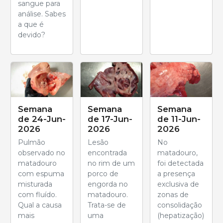
sangue para
análise. Sabes
a que é
devido?
Semana
Semana
Semana
de 24-Jun-
de 17-Jun-
de 11-Jun-
2026
2026
2026
Pulmão
Lesão
No
observado no
encontrada
matadouro,
matadouro
no rim de um
foi detectada
com espuma
porco de
a presença
misturada
engorda no
exclusiva de
com fluído.
matadouro.
zonas de
Qual a causa
Trata-se de
consolidação
mais
uma
(hepatização)