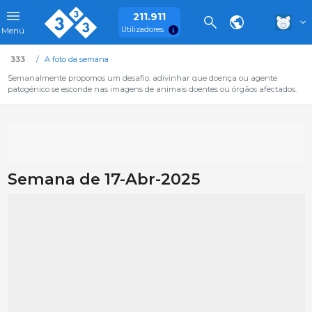
211.911
Utilizadores
Menú
333
A foto da semana
Semanalmente propomos um desafio: adivinhar que doença ou agente
patogénico se esconde nas imagens de animais doentes ou órgãos afectados.
Semana de 17-Abr-2025