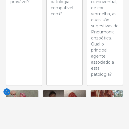
provável?
patologia
cranioventral,
compatível
de cor
com?
vermelha, as
quais são
sugestivas de
Pneumonia
enzoótica.
Qual o
principal
agente
associado a
esta
patologia?
Semana
Semana
de 05-
de 21-
Semana de
Jun-2026
Mai-2026
28-Mai-2026