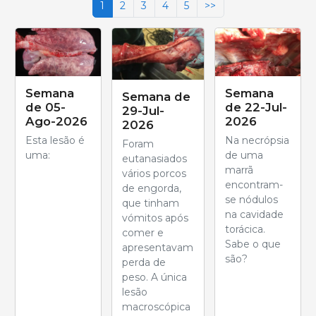
1
2
3
4
5
>>
Semana
Semana
Semana de
de 05-
de 22-Jul-
29-Jul-
Ago-2026
2026
2026
Esta lesão é
Na necrópsia
Foram
uma:
de uma
eutanasiados
marrã
vários porcos
encontram-
de engorda,
se nódulos
que tinham
na cavidade
vómitos após
torácica.
comer e
Sabe o que
apresentavam
são?
perda de
peso. A única
lesão
macroscópica