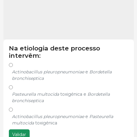
Na etiologia deste processo
intervêm:
Actinobacillus pleuropneumoniae
e
Bordetella
bronchiseptica
Pasteurella multocida
toxigénica e
Bordetella
bronchiseptica
Actinobacillus pleuropneumoniae
e
Pasteurella
multocida
toxigénica
Validar