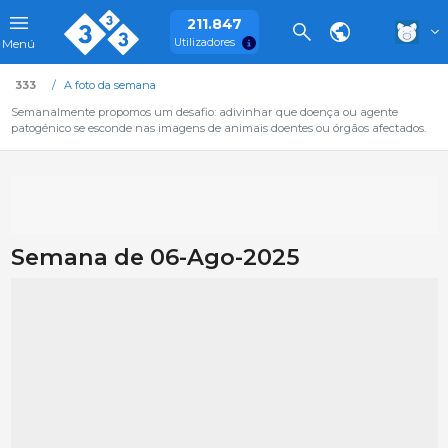
211.847
Utilizadores
Menú
333
A foto da semana
Semanalmente propomos um desafio: adivinhar que doença ou agente
patogénico se esconde nas imagens de animais doentes ou órgãos afectados.
Semana de 06-Ago-2025