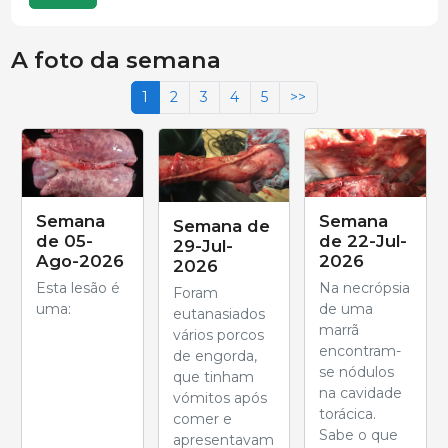
A foto da semana
1
2
3
4
5
>>
Semana
Semana
Semana de
de 05-
de 22-Jul-
29-Jul-
Ago-2026
2026
2026
Esta lesão é
Na necrópsia
Foram
uma:
de uma
eutanasiados
marrã
vários porcos
encontram-
de engorda,
se nódulos
que tinham
na cavidade
vómitos após
torácica.
comer e
Sabe o que
apresentavam