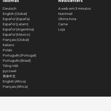
Idiomas
Newsletters
Deutsch
A web em 3 minutos
English (Global)
Nutrimail
Español (España)
Última hora
Español (Latam)
Carne
Español (Argentina)
Loja
Español (México)
Français (Global)
Italiano
Polski
Português (Portugal)
Português (Brasil)
Tiếng Việt
русский
简体中文
English (Africa)
Français (Africa)