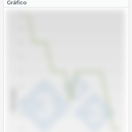
Gráfico
6.0
5.5
5.0
4.5
4.0
3.5
x 1000 cabeças
3.0
2.5
2.0