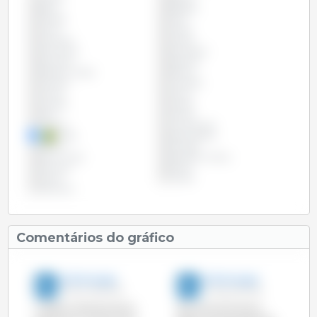
Brasil
Bulgária
Canadá
Chile
China
Chipre
Colômbia
Croácia
Dinamarca
Eslováquia
Eslovénia
Espanha
Estados Unidos
Estónia
Filipinas
Finlândia
França
Grécia
Hungria
Irlanda
Itália
Letónia
Lituânia
Luxemburgo
Malta
Países Baixos
Polónia
Portugal
Reino Unido
República Checa
Roménia
Rússia
Suécia
Taiwan
Vietname
Comentários do gráfico
333 Portugal
333 Portugal
29-Fev-2016 19:10
11-Dez-2013 0:00
O efectivo das porcas em
Nos últimos 15 anos o