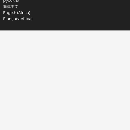
русский
简体中文
English (Africa)
Français (Africa)