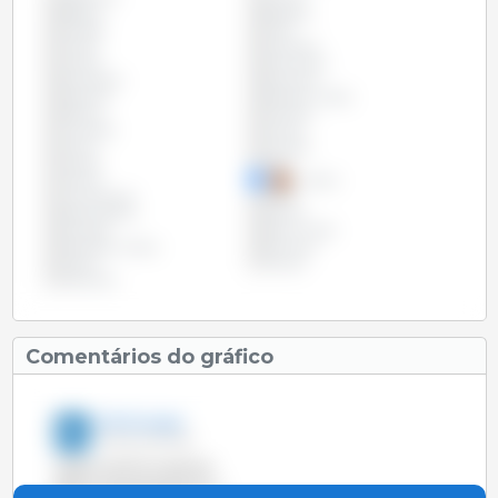
Bélgica
Bulgária
Canadá
Chile
Chipre
Colômbia
Croácia
Dinamarca
Eslováquia
Eslovénia
Espanha
Estados Unidos
Estónia
Filipinas
Finlândia
França
Grécia
Hungria
Irlanda
Itália
Letónia
Lituânia
Luxemburgo
Malta
Países Baixos
Polónia
Portugal
Reino Unido
República Checa
Roménia
Suécia
Taiwan
Vietname
Comentários do gráfico
333 Portugal
30-Dez-2013 6:00
Apesar da diminuição do
efectivo de reprodutoras, o