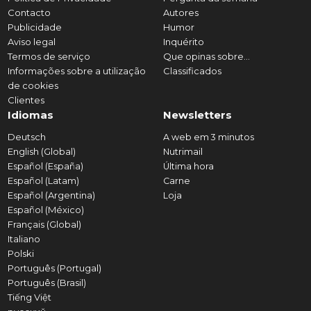
Contacto
Autores
Publicidade
Humor
Aviso legal
Inquérito
Termos de serviço
Que opinas sobre...
Informações sobre a utilização
Classificados
de cookies
Clientes
Idiomas
Newsletters
Deutsch
A web em 3 minutos
English (Global)
Nutrimail
Español (España)
Última hora
Español (Latam)
Carne
Español (Argentina)
Loja
Español (México)
Français (Global)
Italiano
Polski
Português (Portugal)
Português (Brasil)
Tiếng Việt