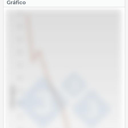
Gráfico
675
650
625
600
575
550
x 1000 cabeças
525
500
475