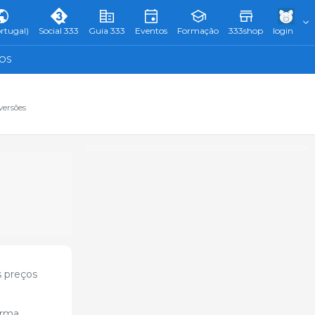
rtugal)
Social 333
Guia 333
Eventos
Formação
333shop
login
TOS
versões
s preços
orma