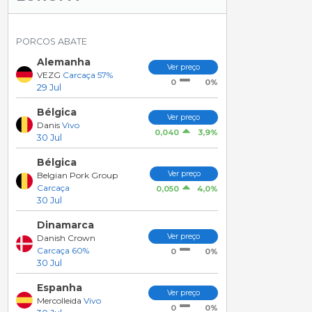
PORCOS ABATE
Alemanha
Ver preço
VEZG
Carcaça 57%
0%
0
29 Jul
Bélgica
Ver preço
Danis
Vivo
3,9%
0,040
30 Jul
Bélgica
Ver preço
Belgian Pork Group
Carcaça
4,0%
0,050
30 Jul
Dinamarca
Ver preço
Danish Crown
Carcaça 60%
0%
0
30 Jul
Espanha
Ver preço
Mercolleida
Vivo
0%
0