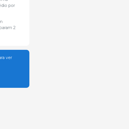
édio por
am
mparam 2
ra ver