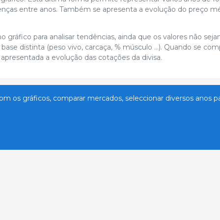
ferenças entre anos. Também se apresenta a evolução do preço m
ráfico para analisar tendências, ainda que os valores não sej
base distinta (peso vivo, carcaça, % músculo …). Quando se co
presentada a evolução das cotações da divisa.
com os gráficos, comparar mercados, seleccionar diversos anos pa