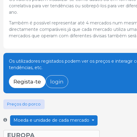
correlativa para ver tendências ou sobrepô-los para ver di
ano.
Também é possível representar até 4 mercados num mesmo g
directamente comparáveis já que cada mercado utiliza uma 
mercados que operam com diferentes divisas também será a
Os utilizadores registados podem ver os preços e interagir 
tendências, etc.
Regista-te
login
Preços do porco
Moeda e unidade de cada mercado
EUROPA