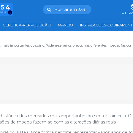
754
Buscar em 333
reais
PT (Po
GENÉTICA-REPRODUÇÃO
MANEIO
INSTALAÇÕES-EQUIPAMEN
s mais importantes do suíno. Podem-se ver os preços nas diferentes moedas (as con
histórica dos mercados mais importantes do sector suinícola. O
ões de moeda fazem-se com as alterações diárias reais.
ráfico. Esta última forma permite representar vários anos de f