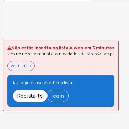
Não estás inscrito na lista A web em 3 minutos
Um resumo semanal das novidades da 3tres3.com.pt
ver último
faz login e inscreve-te na lista
Regista-te
login