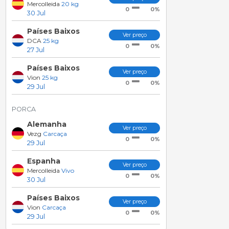
Mercolleida
20 kg
0%
0
30 Jul
Países Baixos
Ver preço
DCA
25 kg
0%
0
27 Jul
Países Baixos
Ver preço
Vion
25 kg
0%
0
29 Jul
PORCA
Alemanha
Ver preço
Vezg
Carcaça
0%
0
29 Jul
Espanha
Ver preço
Mercolleida
Vivo
0%
0
30 Jul
Países Baixos
Ver preço
Vion
Carcaça
0%
0
29 Jul