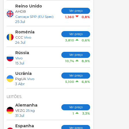
Reino Unido
Ver preço
AHDB
Carcaça SPP (EU Spec)
0,8%
1,360
25 Jul
Roménia
Ver preço
CCC
Vivo
0,6%
3,810
24 Jul
Rússia
Ver preço
Vivo
8,9%
10,74
15 Jul
Ucrânia
Ver preço
PigUA
Vivo
6,8%
5,100
3 Abr
LEITÕES
Alemanha
Ver preço
VEZG
25 kg
3,3%
1
31 Jul
Espanha
Ver preço