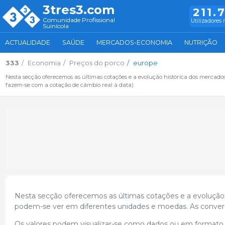
3tres3.com
211.
Comunidade Profissional
Utilizadores 
Suinícola
ACTUALIDADE
SAÚDE
MERCADOS-ECONOMIA
NUTRIÇÃO
333
Economia
Preços do porco
europe
Nesta secção oferecemos as últimas cotações e a evolução histórica dos mercado
fazem-se com a cotação de câmbio real à data)
Nesta secção oferecemos as últimas cotações e a evolução 
podem-se ver em diferentes unidades e moedas. As convers
Os valores podem visualizar-se como dados ou em formato g