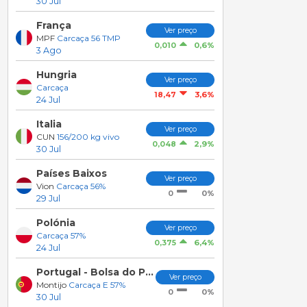
30 Jul
França
Ver preço
MPF
Carcaça 56 TMP
0,6%
0,010
3 Ago
Hungria
Ver preço
Carcaça
3,6%
18,47
24 Jul
Italia
Ver preço
CUN
156/200 kg vivo
2,9%
0,048
30 Jul
Países Baixos
Ver preço
Vion
Carcaça 56%
0%
0
29 Jul
Polónia
Ver preço
Carcaça 57%
6,4%
0,375
24 Jul
Portugal - Bolsa do Porco do Montijo
Ver preço
Montijo
Carcaça E 57%
0%
0
30 Jul