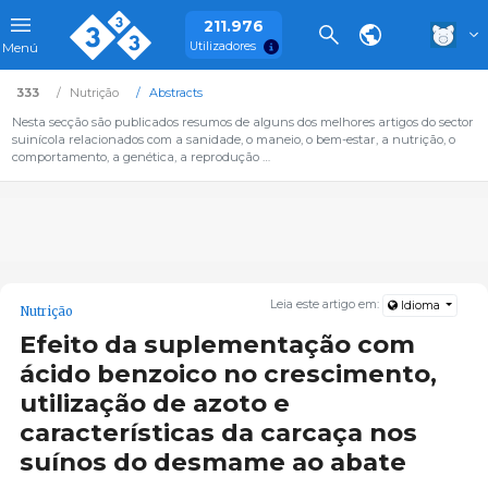
211.976
Utilizadores
Menú
333
Nutrição
Abstracts
Nesta secção são publicados resumos de alguns dos melhores artigos do sector
suinícola relacionados com a sanidade, o maneio, o bem-estar, a nutrição, o
comportamento, a genética, a reprodução …
Leia este artigo em:
Idioma
Nutrição
Efeito da suplementação com
ácido benzoico no crescimento,
utilização de azoto e
características da carcaça nos
suínos do desmame ao abate