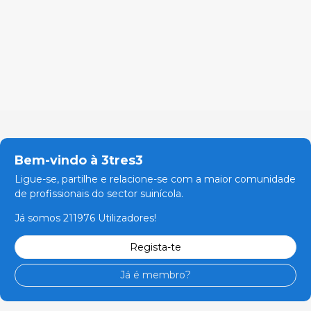
Bem-vindo à 3tres3
Ligue-se, partilhe e relacione-se com a maior comunidade
de profissionais do sector suinícola.
Já somos 211976 Utilizadores!
Regista-te
Já é membro?