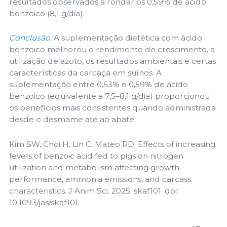
resultados observados a rondar os 0,59% de ácido
benzoico (8,1 g/dia).
Conclusão:
A suplementação dietética com ácido
benzoico melhorou o rendimento de crescimento, a
utilização de azoto, os resultados ambientais e certas
características da carcaça em suínos. A
suplementação entre 0,53% e 0,59% de ácido
benzoico (equivalente a 7,5–8,1 g/dia) proporcionou
os benefícios mais consistentes quando administrada
desde o desmame até ao abate.
Kim SW, Choi H, Lin C, Mateo RD. Effects of increasing
levels of benzoic acid fed to pigs on nitrogen
utilization and metabolism affecting growth
performance, ammonia emissions, and carcass
characteristics. J Anim Sci. 2025; skaf101. doi:
10.1093/jas/skaf101.