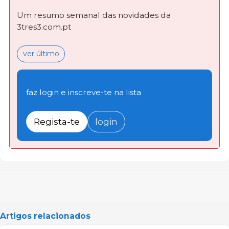
Um resumo semanal das novidades da
3tres3.com.pt
ver último
faz login e inscreve-te na lista
Regista-te
login
Artigos relacionados