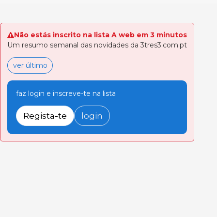
Não estás inscrito na lista A web em 3 minutos
Um resumo semanal das novidades da 3tres3.com.pt
ver último
faz login e inscreve-te na lista
Regista-te
login