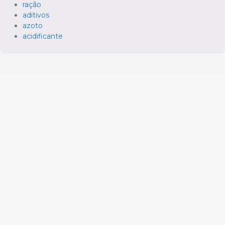
ração
aditivos
azoto
acidificante