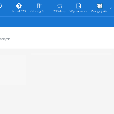
L
Social 333
Katalog firm 333
333shop
Wydarzenia
Zaloguj się
różnych