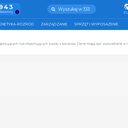
.943
Wyszukaj w 333
ytkownicy
P
ENETYKA-ROZRÓD
ZARZĄDZANIE
SPRZĘT I WYPOSAŻENIE
sportujących lub importujących każdy z towarów. Dane mogą być wyświetlane w 