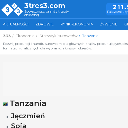
3tres3.com
211
Społeczność branży trzody
Faktyczni uż
chlewnej
AKTUALNOŚCI
ZDROWIE
RYNKI-EKONOMIA
ŻYWIENIE
G
333
Ekonomia
Statystyki surowców
Tanzania
Rozwój produkcji i handlu surowcami dla głównych krajów produkujących, ek
formatach graficznych dla wybranych krajów i okresów.
Tanzania
Jęczmień
Soja