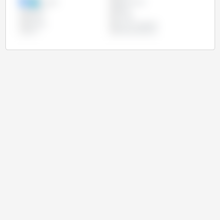
Kanada
Kazachstan
Meksyk
Rosja
Serbia
Turcja
Ukraina
Unia Europejska
USA
Wielka Brytania