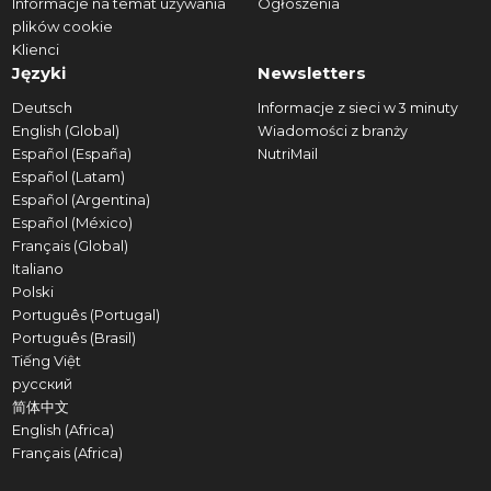
Informacje na temat używania
Ogłoszenia
plików cookie
Klienci
Języki
Newsletters
Deutsch
Informacje z sieci w 3 minuty
English (Global)
Wiadomości z branży
Español (España)
NutriMail
Español (Latam)
Español (Argentina)
Español (México)
Français (Global)
Italiano
Polski
Português (Portugal)
Português (Brasil)
Tiếng Việt
русский
简体中文
English (Africa)
Français (Africa)