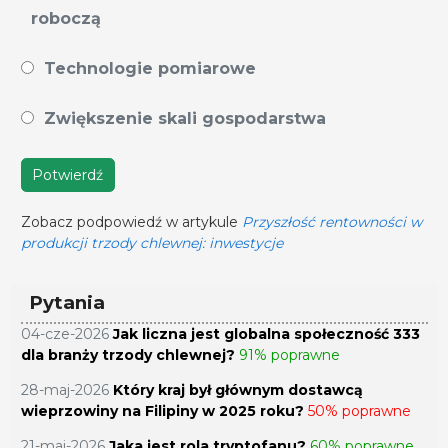
roboczą
Technologie pomiarowe
Zwiększenie skali gospodarstwa
Potwierdź
Zobacz podpowiedź w artykule
Przyszłość rentowności w
produkcji trzody chlewnej: inwestycje
Pytania
04-cze-2026
Jak liczna jest globalna społeczność 333
dla branży trzody chlewnej?
91% poprawne
28-maj-2026
Który kraj był głównym dostawcą
wieprzowiny na Filipiny w 2025 roku?
50% poprawne
21-maj-2026
Jaka jest rola tryptofanu?
60% poprawne