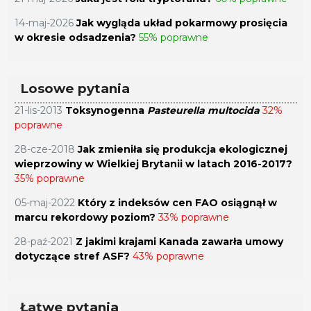
14-maj-2026
Jak wygląda układ pokarmowy prosięcia
w okresie odsadzenia?
55% poprawne
Losowe pytania
21-lis-2013
Toksynogenna
Pasteurella multocida
32%
poprawne
28-cze-2018
Jak zmieniła się produkcja ekologicznej
wieprzowiny w Wielkiej Brytanii w latach 2016-2017?
35% poprawne
05-maj-2022
Który z indeksów cen FAO osiągnął w
marcu rekordowy poziom?
33% poprawne
28-paź-2021
Z jakimi krajami Kanada zawarła umowy
dotyczące stref ASF?
43% poprawne
Łatwe pytania