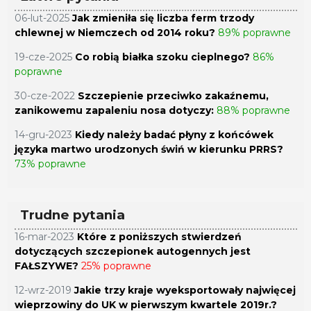
06-lut-2025
Jak zmieniła się liczba ferm trzody
chlewnej w Niemczech od 2014 roku?
89% poprawne
19-cze-2025
Co robią białka szoku cieplnego?
86%
poprawne
30-cze-2022
Szczepienie przeciwko zakaźnemu,
zanikowemu zapaleniu nosa dotyczy:
88% poprawne
14-gru-2023
Kiedy należy badać płyny z końcówek
języka martwo urodzonych świń w kierunku PRRS?
73% poprawne
Trudne pytania
16-mar-2023
Które z poniższych stwierdzeń
dotyczących szczepionek autogennych jest
FAŁSZYWE?
25% poprawne
12-wrz-2019
Jakie trzy kraje wyeksportowały najwięcej
wieprzowiny do UK w pierwszym kwartele 2019r.?