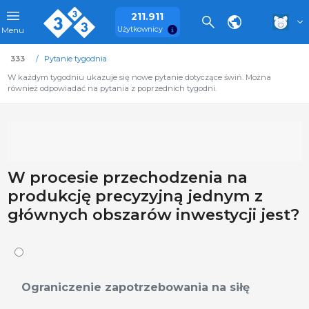
211.911
Użytkownicy
Menu
333
Pytanie tygodnia
W każdym tygodniu ukazuje się nowe pytanie dotyczące świń. Można
również odpowiadać na pytania z poprzednich tygodni.
W procesie przechodzenia na
produkcję precyzyjną jednym z
głównych obszarów inwestycji jest?
Ograniczenie zapotrzebowania na siłę