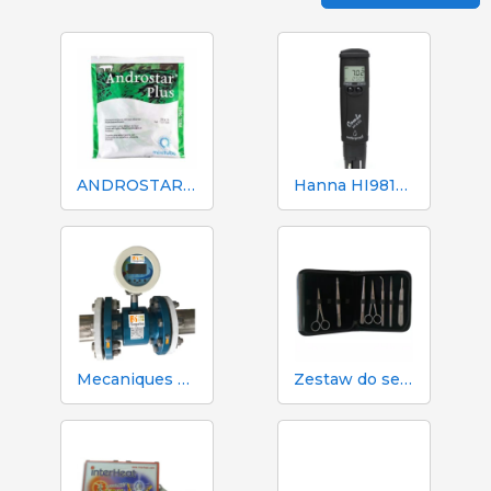
ANDROSTAR PLUS 47 g / 100 L - Długotrwały środek wydłużający nasienie
Hanna HI98130 pH, EC, TDS i tester temperatury
Mecaniques Segalés DN150 Licznik objętości i azotu
Zestaw do sekcji zwłok i sekcji zwłok 333 - 7 narzędzi