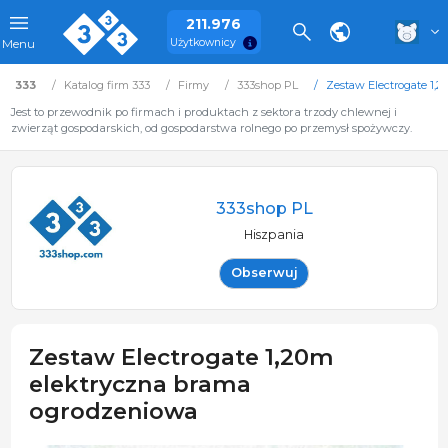
211.976
Użytkownicy
Menu
333
Katalog firm 333
Firmy
333shop PL
Zestaw Electrogate 1,
Jest to przewodnik po firmach i produktach z sektora trzody chlewnej i
zwierząt gospodarskich, od gospodarstwa rolnego po przemysł spożywczy.
333shop PL
Hiszpania
Obserwuj
Zestaw Electrogate 1,20m
elektryczna brama
ogrodzeniowa