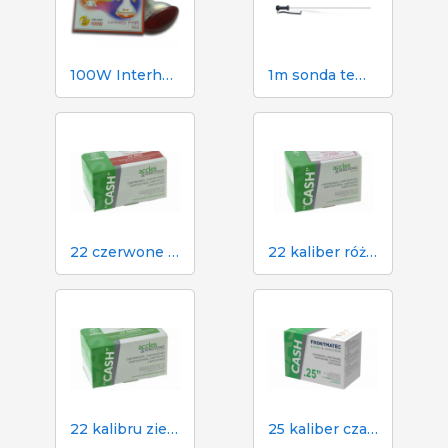
100W Interheat Red PAR Bulb 2 szt.
1m sonda temperatury Dramińskiego do higrometru TGPRO
22 czerwone naboje do paralizatora gotówkowego w rzeźni
22 kaliber różowy nabój do paralizatora gotówkowego w rzeźni
22 kalibru zielone naboje do paralizatora gotówkowego w rzeźni
25 kaliber czarny nabój do paralizatora gotówkowego w rzeźni