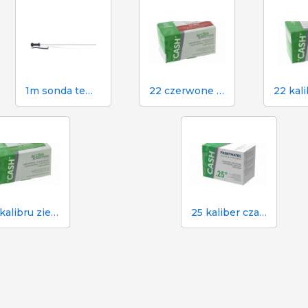
1m sonda temperatury Dramińskiego do higrometru TGPRO
22 czerwone naboje do paralizatora gotówkowego w rzeźni
22 kalibru zielone naboje do paralizatora gotówkowego w rzeźni
25 kaliber czarny nabój do paralizatora gotówkowego w rzeźni