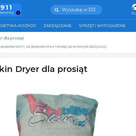
.911
Wyszukaj w 333
ytkownicy
P
ENETYKA-ROZRÓD
ZARZĄDZANIE
SPRZĘT I WYPOSAŻENIE
r dla prosiąt
t gospodarskich, od gospodarstwa rolnego po przemysł spożywczy.
kin Dryer dla prosiąt