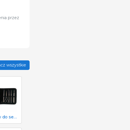
enia przez
cz wszystkie
Zestaw do sekcji zwłok i sekcji zwłok 333 - 7 narzędzi