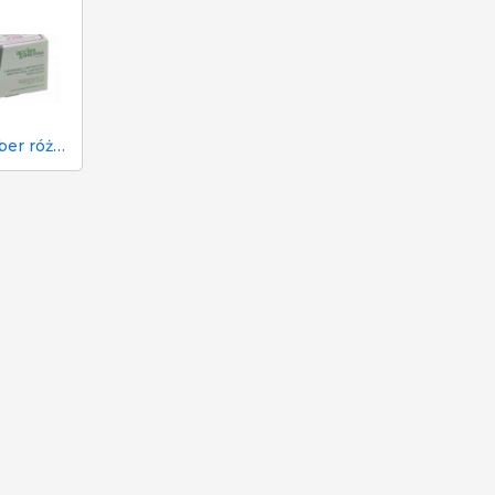
22 kaliber różowy nabój do paralizatora gotówkowego w rzeźni