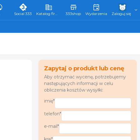
L
Social 333
Katalog firm 333
333shop
Wydarzenia
Zaloguj się
Zapytaj o produkt lub cenę
Aby otrzymać wycenę, potrzebujemy
następujących informacji w celu
obliczenia kosztów wysyłki:
imię*
telefon*
e-mail*
kraj*