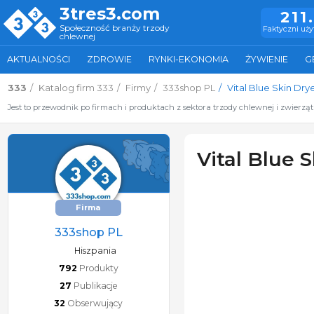
3tres3.com
211
Społeczność branży trzody
Faktyczni uż
chlewnej
AKTUALNOŚCI
ZDROWIE
RYNKI-EKONOMIA
ŻYWIENIE
G
333
Katalog firm 333
Firmy
333shop PL
Vital Blue Skin Drye
Jest to przewodnik po firmach i produktach z sektora trzody chlewnej i zwierzą
Vital Blue S
Firma
333shop PL
Hiszpania
792
Produkty
27
Publikacje
32
Obserwujący