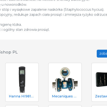
ę u noworodków.
stóp i wysiękowe zapalenie naskórka (Staphylococcus hycius).
opcyjny, redukuje zapach ciała prosiąt i zmniejsza ryzyko odrzuc
igienę łóżka.
i ogólny stan zdrowia prosiąt.
3shop PL
zoba
Hanna HI98130 pH, EC, TDS i tester temperatury
Mecaniques Segalés DN150 Licznik objętości i azotu