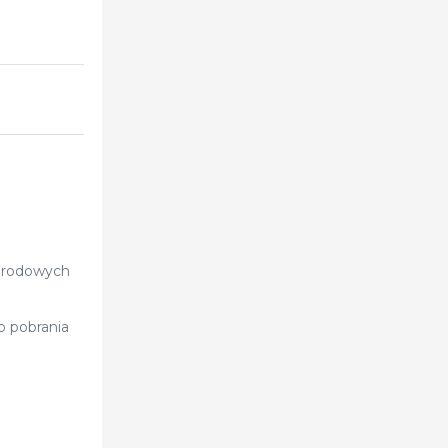
porodowych
o pobrania