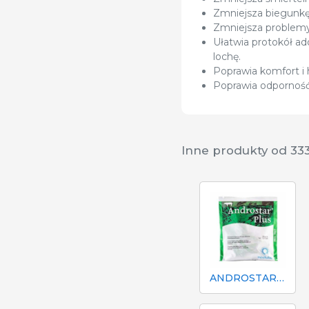
Zmniejsza biegunk
Zmniejsza problemy 
Ułatwia protokół ad
lochę.
Poprawia komfort i h
Poprawia odporność 
Inne produkty od 33
ANDROSTAR PLUS 47 g / 100 L - Długotrwały środek wydłużający nasienie