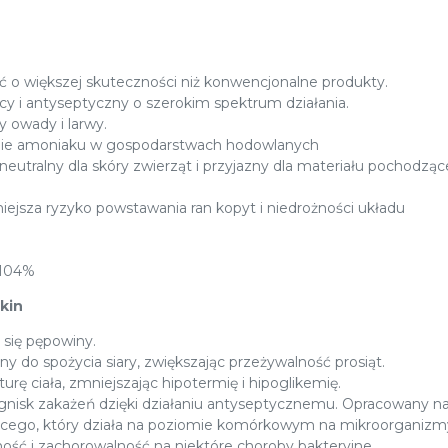
ć o większej skuteczności niż konwencjonalne produkty.
y i antyseptyczny o szerokim spektrum działania.
y owady i larwy.
nie amoniaku w gospodarstwach hodowlanych
 neutralny dla skóry zwierząt i przyjazny dla materiału pochodzą
iejsza ryzyko powstawania ran kopyt i niedrożności układu
 104%
Skin
 się pępowiny.
ny do spożycia siary, zwiększając przeżywalność prosiąt.
rę ciała, zmniejszając hipotermię i hipoglikemię.
gnisk zakażeń dzięki działaniu antyseptycznemu. Opracowany na
ącego, który działa na poziomie komórkowym na mikroorganizm
ość i zachorowalność na niektóre choroby bakteryjne.