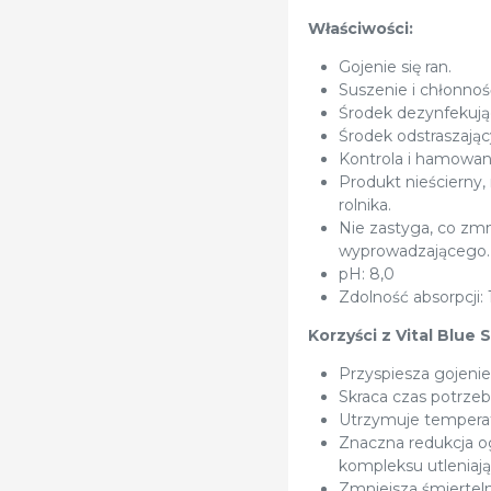
Właściwości:
Gojenie się ran.
Suszenie i chłonnoś
Środek dezynfekując
Środek odstraszając
Kontrola i hamowa
Produkt nieścierny,
rolnika.
Nie zastyga, co zmn
wyprowadzającego.
pH: 8,0
Zdolność absorpcji:
Korzyści z Vital Blue 
Przyspiesza gojenie
Skraca czas potrzeb
Utrzymuje temperatu
Znaczna redukcja o
kompleksu utleniaj
Zmniejsza śmierteln