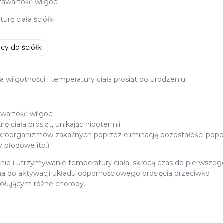
awartość wilgoci
rę ciała ściółki
y do ściółki
 wilgotności i temperatury ciała prosiąt po urodzeniu.
wartość wilgoci
 ciała prosiąt, unikając hipotermii
kroorganizmów zakaźnych poprzez eliminację pozostałości po
y płodowe itp.)
anie i utrzymywanie temperatury ciała, skrócą czas do pierwszeg
ędna do aktywacji układu odpornościowego prosięcia przeciwko
łującym różne choroby.