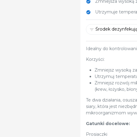
Zmniejsza wysoką z
Utrzymuje temperatu
Środek dezynfekując
Idealny do kontrolowania
Korzyści:
Zmniejsz wysoką za
Utrzymuj temperaturę
Zmniejsz rozwój mi
(krew, łożysko, błon
Te dwa działania, osusz
siary, która jest niezb
mikroorganizmom wywo
Gatunki docelowe:
Prosiaczki