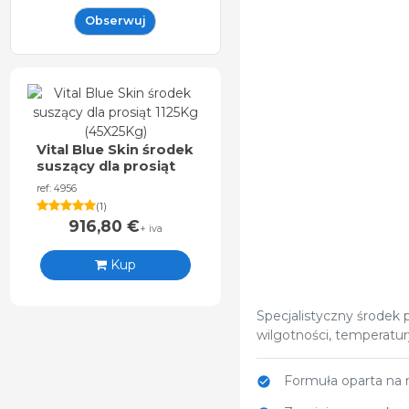
Obserwuj
Vital Blue Skin środek
suszący dla prosiąt
1125Kg (45X25Kg)
ref: 4956
(
1
)
916,80
€
+ iva
Kup
Specjalistyczny środek p
wilgotności, temperatu
Formuła oparta na 