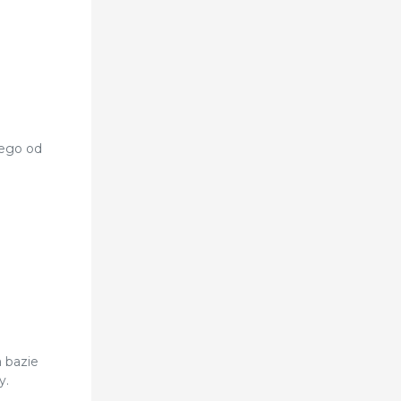
cego od
 bazie
y.