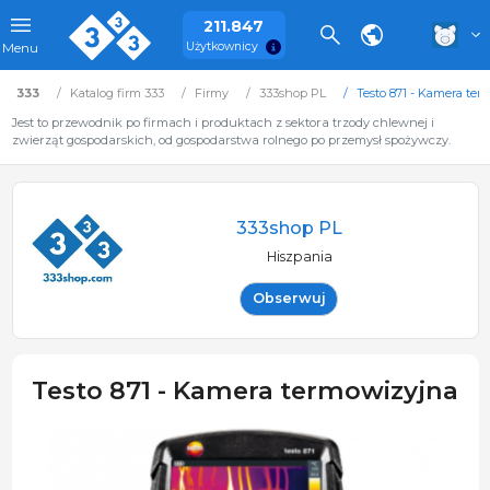
211.847
Użytkownicy
Menu
333
Katalog firm 333
Firmy
333shop PL
Testo 871 - Kamera te
Jest to przewodnik po firmach i produktach z sektora trzody chlewnej i
zwierząt gospodarskich, od gospodarstwa rolnego po przemysł spożywczy.
333shop PL
Hiszpania
Obserwuj
Testo 871 - Kamera termowizyjna