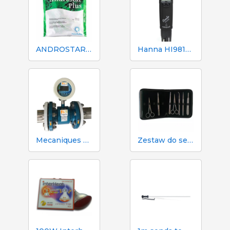
ANDROSTAR PLUS 47 g / 100 L - Długotrwały środek wydłużający nasienie
Hanna HI98130 pH, EC, TDS i tester temperatury
Mecaniques Segalés DN150 Licznik objętości i azotu
Zestaw do sekcji zwłok i sekcji zwłok 333 - 7 narzędzi