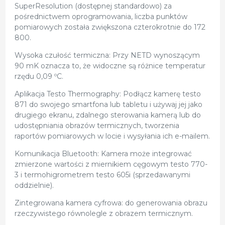
SuperResolution (dostępnej standardowo) za
pośrednictwem oprogramowania, liczba punktów
pomiarowych została zwiększona czterokrotnie do 172
800.
Wysoka czułość termiczna: Przy NETD wynoszącym
90 mK oznacza to, że widoczne są różnice temperatur
rzędu 0,09 ºC.
Aplikacja Testo Thermography: Podłącz kamerę testo
871 do swojego smartfona lub tabletu i używaj jej jako
drugiego ekranu, zdalnego sterowania kamerą lub do
udostępniania obrazów termicznych, tworzenia
raportów pomiarowych w locie i wysyłania ich e-mailem.
Komunikacja Bluetooth: Kamera może integrować
zmierzone wartości z miernikiem cęgowym testo 770-
3 i termohigrometrem testo 605i (sprzedawanymi
oddzielnie).
Zintegrowana kamera cyfrowa: do generowania obrazu
rzeczywistego równolegle z obrazem termicznym.