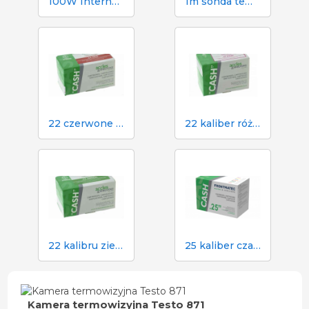
100W Interheat Red PAR Bulb 2 szt.
1m sonda temperatury Dramińskiego do higrometru TGPRO
22 czerwone naboje do paralizatora gotówkowego w rzeźni
22 kaliber różowy nabój do paralizatora gotówkowego w rzeźni
22 kalibru zielone naboje do paralizatora gotówkowego w rzeźni
25 kaliber czarny nabój do paralizatora gotówkowego w rzeźni
Kamera termowizyjna Testo 871