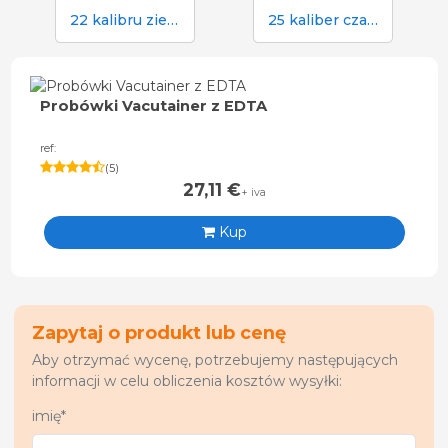
22 kalibru zielone naboje do paralizatora gotówkowego w rzeźni
25 kaliber czarny nabój do paralizatora gotówkowego w rzeźni
Probówki Vacutainer z EDTA
ref:
(
5
)
27,11
€
+ iva
Kup
Zapytaj o produkt lub cenę
Aby otrzymać wycenę, potrzebujemy następujących
informacji w celu obliczenia kosztów wysyłki:
imię*