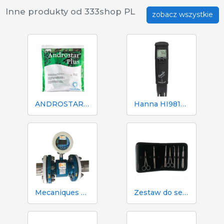
Inne produkty od 333shop PL
zobacz wszystkie
ANDROSTAR PLUS 47 g / 100 L - Długotrwały środek wydłużający nasienie
Hanna HI98130 pH, EC, TDS i tester temperatury
Mecaniques Segalés DN150 Licznik objętości i azotu
Zestaw do sekcji zwłok i sekcji zwłok 333 - 7 narzędzi