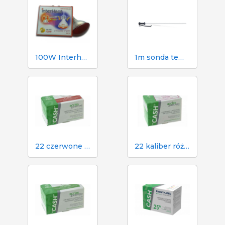
100W Interheat Red PAR Bulb 2 szt.
1m sonda temperatury Dramińskiego do higrometru TGPRO
22 czerwone naboje do paralizatora gotówkowego w rzeźni
22 kaliber różowy nabój do paralizatora gotówkowego w rzeźni