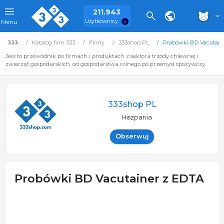
211.943
Użytkownicy
Menu
333
Katalog firm 333
Firmy
333shop PL
Probówki BD Vacutain
Jest to przewodnik po firmach i produktach z sektora trzody chlewnej i
zwierząt gospodarskich, od gospodarstwa rolnego po przemysł spożywczy.
333shop PL
Hiszpania
Obserwuj
Probówki BD Vacutainer z EDTA