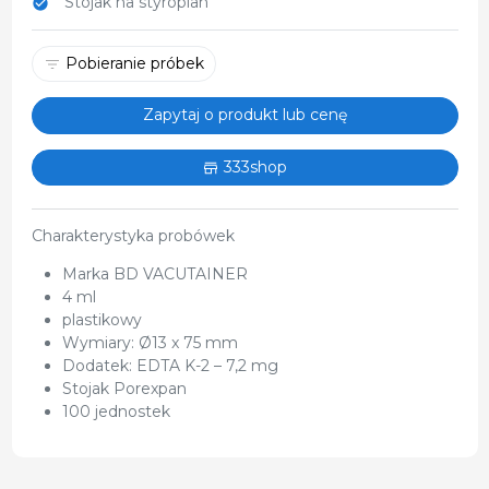
Stojak na styropian
Pobieranie próbek
Zapytaj o produkt lub cenę
333shop
Charakterystyka probówek
Marka BD VACUTAINER
4 ml
plastikowy
Wymiary: Ø13 x 75 mm
Dodatek: EDTA K-2 – 7,2 mg
Stojak Porexpan
100 jednostek