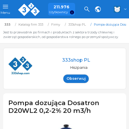
211.976
Użytkownicy
Menu
333
Katalog firm 333
Firmy
333shop PL
Pompa dozująca Dosat
Jest to przewodnik po firmach i produktach z sektora trzody chlewnej i
zwierząt gospodarskich, od gospodarstwa rolnego po przemysł spożywczy.
333shop PL
Hiszpania
Obserwuj
Pompa dozująca Dosatron
D20WL2 0,2-2% 20 m3/h