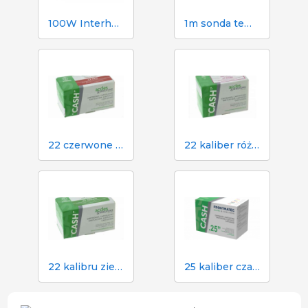
100W Interheat Red PAR Bulb 2 szt.
1m sonda temperatury Dramińskiego do higrometru TGPRO
22 czerwone naboje do paralizatora gotówkowego w rzeźni
22 kaliber różowy nabój do paralizatora gotówkowego w rzeźni
22 kalibru zielone naboje do paralizatora gotówkowego w rzeźni
25 kaliber czarny nabój do paralizatora gotówkowego w rzeźni