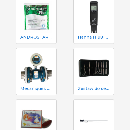
ANDROSTAR PLUS 47 g / 100 L - Długotrwały środek wydłużający nasienie
Hanna HI98130 pH, EC, TDS i tester temperatury
Mecaniques Segalés DN150 Licznik objętości i azotu
Zestaw do sekcji zwłok i sekcji zwłok 333 - 7 narzędzi