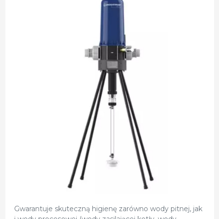
Gwarantuje skuteczną higienę zarówno wody pitnej, jak
i wody procesowej (wody zasilającej kotły, wody