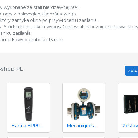
sy wykonane ze stali nierdzewnej 304.
komory z poliwęglanu komórkowego.
, który zamyka okno po przywróceniu zasilania.
: Solidna konstrukcja wyposażona w silnik bezpieczeństwa, który
niku zasilania.
 komórkowy o grubości 16 mm.
3shop PL
zoba
Hanna HI98130 pH, EC, TDS i tester temperatury
Mecaniques Segalés DN150 Licznik objętości i azotu