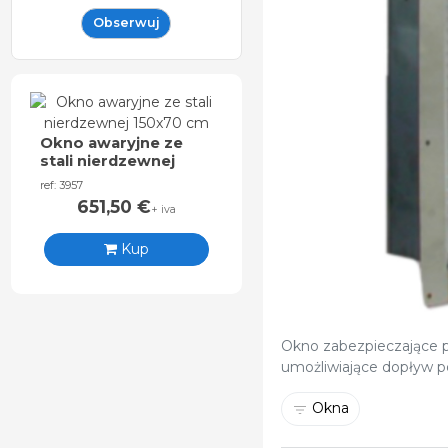
Obserwuj
Okno awaryjne ze
stali nierdzewnej
150x70 cm
ref: 3957
651,50
€
+ iva
Kup
Okno zabezpieczające 
umożliwiające dopływ po
Okna