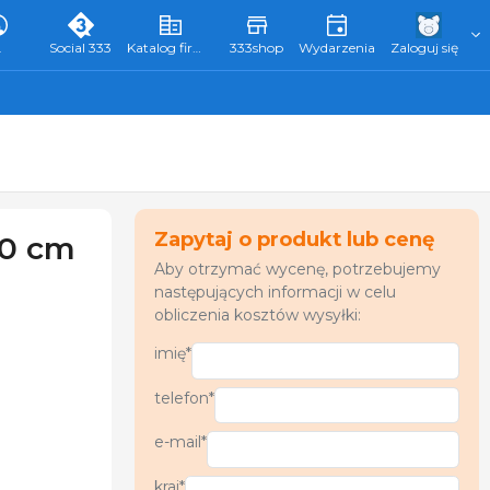
L
Social 333
Katalog firm 333
333shop
Wydarzenia
Zaloguj się
Zapytaj o produkt lub cenę
70 cm
Aby otrzymać wycenę, potrzebujemy
następujących informacji w celu
obliczenia kosztów wysyłki:
imię*
telefon*
e-mail*
kraj*