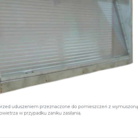
przed uduszeniem przeznaczone do pomieszczeń z wymuszoną 
wietrza w przypadku zaniku zasilania.