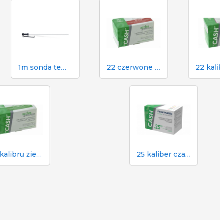
1m sonda temperatury Dramińskiego do higrometru TGPRO
22 czerwone naboje do paralizatora gotówkowego w rzeźni
22 kalibru zielone naboje do paralizatora gotówkowego w rzeźni
25 kaliber czarny nabój do paralizatora gotówkowego w rzeźni