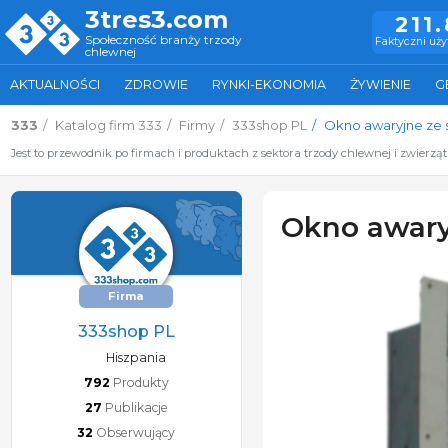
3tres3.com
211
Społeczność branży trzody
Faktyczni uż
chlewnej
AKTUALNOŚCI
ZDROWIE
RYNKI-EKONOMIA
ŻYWIENIE
G
333
Katalog firm 333
Firmy
333shop PL
Okno awaryjne ze s
Jest to przewodnik po firmach i produktach z sektora trzody chlewnej i zwierzą
Okno awaryj
Firma
333shop PL
Hiszpania
792
Produkty
27
Publikacje
32
Obserwujący