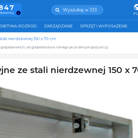
.847
Wyszukaj w 333
ytkownicy
P
ENETYKA-ROZRÓD
ZARZĄDZANIE
SPRZĘT I WYPOSAŻENIE
tali nierdzewnej 150 x 70 cm
t gospodarskich, od gospodarstwa rolnego po przemysł spożywczy.
ne ze stali nierdzewnej 150 x 