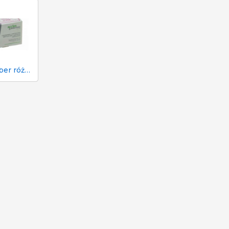
22 kaliber różowy nabój do paralizatora gotówkowego w rzeźni