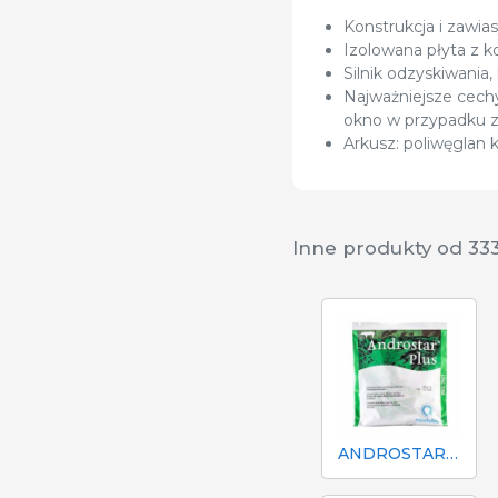
Konstrukcja i zawia
Izolowana płyta z 
Silnik odzyskiwania
Najważniejsze cechy
okno w przypadku za
Arkusz: poliwęglan
Inne produkty od 33
ANDROSTAR PLUS 47 g / 100 L - Długotrwały środek wydłużający nasienie