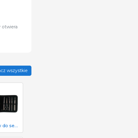
 otwiera
cz wszystkie
Zestaw do sekcji zwłok i sekcji zwłok 333 - 7 narzędzi