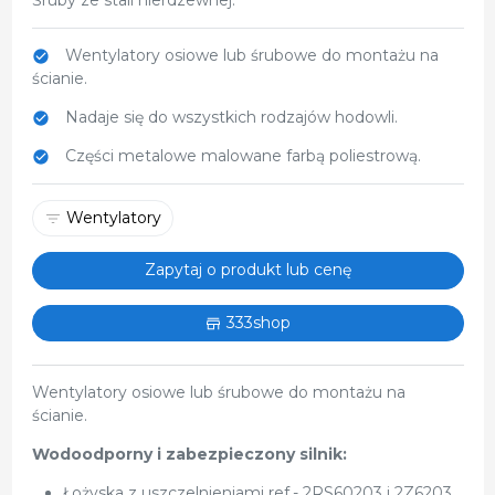
Wentylatory osiowe lub śrubowe do montażu na
ścianie.
Nadaje się do wszystkich rodzajów hodowli.
Części metalowe malowane farbą poliestrową.
Wentylatory
Zapytaj o produkt lub cenę
333shop
Wentylatory osiowe lub śrubowe do montażu na
ścianie.
Wodoodporny i zabezpieczony silnik:
Łożyska z uszczelnieniami ref.- 2RS60203 i 2Z6203