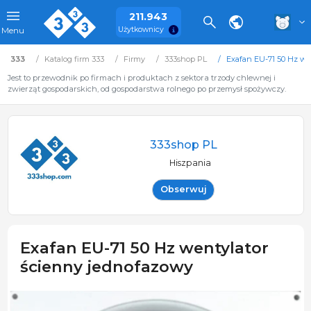
211.943
Użytkownicy
Menu
333
Katalog firm 333
Firmy
333shop PL
Exafan EU-71 50 Hz we
Jest to przewodnik po firmach i produktach z sektora trzody chlewnej i
zwierząt gospodarskich, od gospodarstwa rolnego po przemysł spożywczy.
333shop PL
Hiszpania
Obserwuj
Exafan EU-71 50 Hz wentylator
ścienny jednofazowy