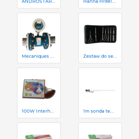
ANDROSTAR PLUS 47 g / 100 L - Długotrwały środek wydłużający nasienie
Hanna HI98130 pH, EC, TDS i tester temperatury
Mecaniques Segalés DN150 Licznik objętości i azotu
Zestaw do sekcji zwłok i sekcji zwłok 333 - 7 narzędzi
100W Interheat Red PAR Bulb 2 szt.
1m sonda temperatury Dramińskiego do higrometru TGPRO