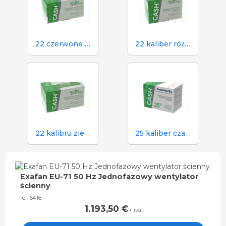
22 czerwone naboje do paralizatora gotówkowego w rzeźni
22 kaliber różowy nabój do paralizatora gotówkowego w rzeźni
22 kalibru zielone naboje do paralizatora gotówkowego w rzeźni
25 kaliber czarny nabój do paralizatora gotówkowego w rzeźni
Exafan EU-71 50 Hz Jednofazowy wentylator
ścienny
ref: 6416
1.193,50
€
+ iva