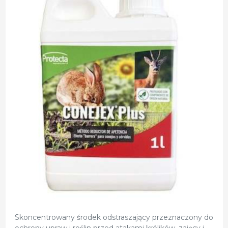
Skoncentrowany środek odstraszający przeznaczony do
ochrony upraw i roślin przed atakami królików, zajęcy i