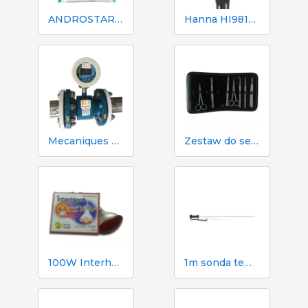
ANDROSTAR PLUS 47 g / 100 L - Długotrwały środek wydłużający nasienie
Hanna HI98130 pH, EC, TDS i tester temperatury
Mecaniques Segalés DN150 Licznik objętości i azotu
Zestaw do sekcji zwłok i sekcji zwłok 333 - 7 narzędzi
100W Interheat Red PAR Bulb 2 szt.
1m sonda temperatury Dramińskiego do higrometru TGPRO