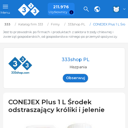
211.976
Użytkownicy
Menu
333
Katalog firm 333
Firmy
333shop PL
CONEJEX Plus 1 L Środek
Jest to przewodnik po firmach i produktach z sektora trzody chlewnej i
zwierząt gospodarskich, od gospodarstwa rolnego po przemysł spożywczy.
333shop PL
Hiszpania
Obserwuj
CONEJEX Plus 1 L Środek
odstraszający króliki i jelenie