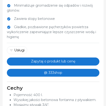
Minimalizuje gromadzenie się odpadów i rozwój
glonów.
Zawiera stopy betonowe
Gładkie, pozbawione pęcherzyków powietrza
wykończenie zapewniające lepsze czyszczenie wodą i
higienę
Usługi
Zapytaj o produkt lub cenę
333shop
Cechy
Pojemność 400 l.
Wysokiej jakości betonowa fontanna z pływakiem.
Mosiężny pływak 3/4".