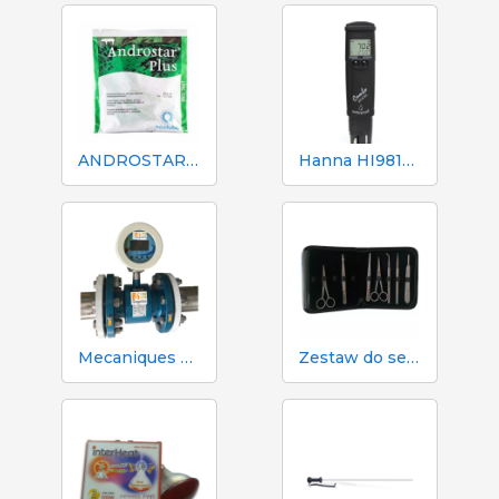
ANDROSTAR PLUS 47 g / 100 L - Długotrwały środek wydłużający nasienie
Hanna HI98130 pH, EC, TDS i tester temperatury
Mecaniques Segalés DN150 Licznik objętości i azotu
Zestaw do sekcji zwłok i sekcji zwłok 333 - 7 narzędzi