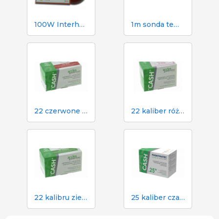
100W Interheat Red PAR Bulb 2 szt.
1m sonda temperatury Dramińskiego do higrometru TGPRO
22 czerwone naboje do paralizatora gotówkowego w rzeźni
22 kaliber różowy nabój do paralizatora gotówkowego w rzeźni
22 kalibru zielone naboje do paralizatora gotówkowego w rzeźni
25 kaliber czarny nabój do paralizatora gotówkowego w rzeźni