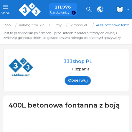
211.976
Użytkownicy
Menu
333
Katalog firm 333
Firmy
333shop PL
400L betonowa fontann
Jest to przewodnik po firmach i produktach z sektora trzody chlewnej i
zwierząt gospodarskich, od gospodarstwa rolnego po przemysł spożywczy.
333shop PL
Hiszpania
Obserwuj
400L betonowa fontanna z boją