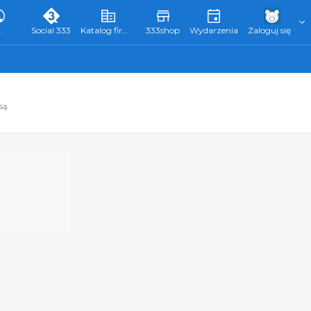
L
Social 333
Katalog firm 333
333shop
Wydarzenia
Zaloguj się
są