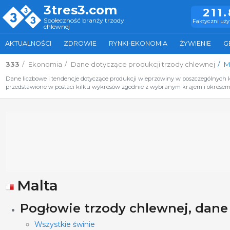
3tres3.com
211
Społeczność branży trzody
Faktyczni uż
chlewnej
AKTUALNOŚCI
ZDROWIE
RYNKI-EKONOMIA
ŻYWIENIE
G
333
Ekonomia
Dane dotyczące produkcji trzody chlewnej
M
Dane liczbowe i tendencje dotyczące produkcji wieprzowiny w poszczególnych kra
przedstawione w postaci kilku wykresów zgodnie z wybranym krajem i okresem 
Malta
Pogłowie trzody chlewnej, dane
Wszystkie świnie