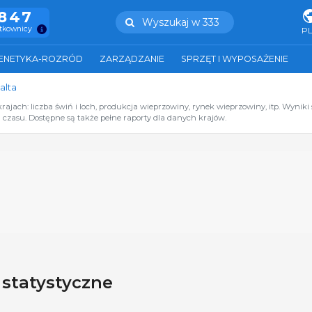
.847
Wyszukaj w 333
ytkownicy
P
ENETYKA-ROZRÓD
ZARZĄDZANIE
SPRZĘT I WYPOSAŻENIE
alta
jach: liczba świń i loch, produkcja wieprzowiny, rynek wieprzowiny, itp. Wyniki 
czasu. Dostępne są także pełne raporty dla danych krajów.
 statystyczne