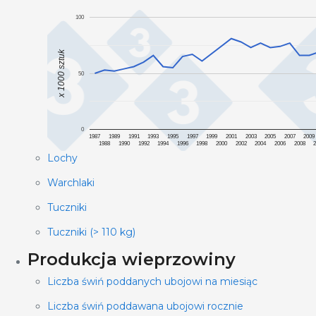
100
x 1000 sztuk
50
0
1987
1989
1991
1993
1995
1997
1999
2001
2003
2005
2007
2009
1988
1990
1992
1994
1996
1998
2000
2002
2004
2006
2008
Lochy
Warchlaki
Tuczniki
Tuczniki (> 110 kg)
Produkcja wieprzowiny
Liczba świń poddanych ubojowi na miesiąc
Liczba świń poddawana ubojowi rocznie