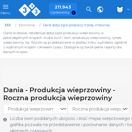
211.943
Użytkownicy
Menu
333
Ekonomia
Dane dotyczące produkcji trzody chlewnej
Dane liczbowe i tendencje dotyczące produkcji wieprzowiny w
poszczególnych krajach: liczba świń i loch, produkcja wieprzowiny, rynek
wieprzowiny, itp. Wyniki są przedstawione w postaci kilku wykresów zgodnie
z wybranym krajem i okresem czasu. Dostępne są także pełne raporty dla
danych krajów.
Dania - Produkcja wieprzowiny -
Roczna produkcja wieprzowiny
Liczba świń poddanych ubojowi, i ilość mięsa wieprzowego
grafika pozwala na przedstawienie i porównanie danych i 
okresach czasowych.