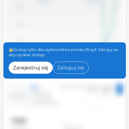
1,400
1,350
1,300
Dostęp tylko dla użytkowników portalu 3trzy3. Zaloguj się
aby uzyskać dostęp.
1,250
2010
2012
2014
2016
2018
2020
2022
2024
2011
2013
2015
2017
2019
2021
2023
2025
Zarejestruj się
Zaloguj się
Okres czasu:
linie
2010 - 2025
2
kolumny
Tendencja:
Określony
przedział czasu
Kraje
Argentyna
Wszystko