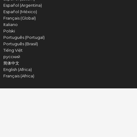
Español (Argentina)
Español (México)
Français (Global)
Italiano
Polski
Português (Portugal)
Português (Brasil)
Tiếng Việt
русский
简体中文
English (Africa)
Français (Africa)