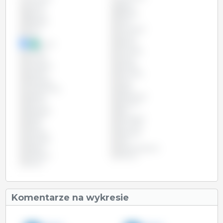
Austria
Belgia
Boliwia
Brazylia
Bułgaria
Chile
Chiny
Chorwacja
Cypr
Czechy
Dania
Estonia
Filipiny
Finlandia
Francja
Grecja
Hiszpania
Irlandia
Kanada
Kolumbia
Kostaryka
Litwa
Luksemburg
Malta
Meksyk
Niderlandy
Niemcy
Panama
Paragwaj
Peru
Polska
Portugalia
Rosja
Rumunia
Szwecja
Słowacja
Słowenia
USA
Węgry
Wielka Brytania
Wietnam
Włochy
Łotwa
Komentarze na wykresie