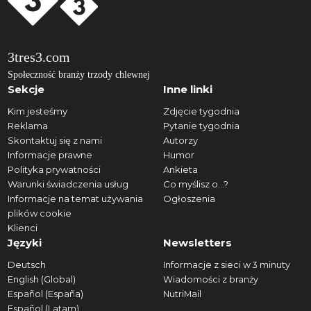
3tres3.com
Społeczność branży trzody chlewnej
Sekcje
Inne linki
Kim jesteśmy
Zdjęcie tygodnia
Reklama
Pytanie tygodnia
Skontaktuj się z nami
Autorzy
Informacje prawne
Humor
Polityka prywatności
Ankieta
Warunki świadczenia usług
Co myślisz o...?
Informacje na temat używania
Ogłoszenia
plików cookie
Klienci
Języki
Newsletters
Deutsch
Informacje z sieci w 3 minuty
English (Global)
Wiadomości z branży
Español (España)
NutriMail
Español (Latam)