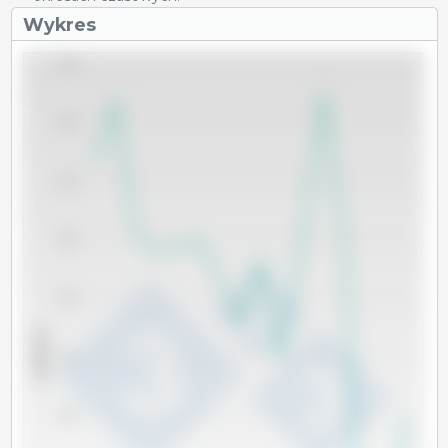
Wykres
1,750
1,700
1,650
1,600
1,550
x 1000 Tm
1,500
1,450