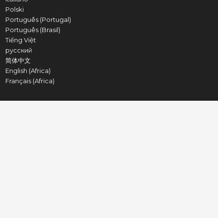
Polski
Português (Portugal)
Português (Brasil)
Tiếng Việt
русский
简体中文
English (Africa)
Français (Africa)