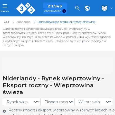
211.943
Użytkownicy
Menu
333
Ekonomia
Dane dotyczące produkcji trzody chlewnej
Dane liczbowe i tendencje dotyczące produkcji wieprzowiny w
poszczególnych krajach: liczba świń i loch, produkcja wieprzowiny, rynek
wieprzowiny, itp. Wyniki są przedstawione w postaci kilku wykresów zgodnie
z wybranym krajem i okresem czasu. Dostępne są także pełne raporty dla
danych krajów.
Niderlandy - Rynek wieprzowiny -
Eksport roczny - Wieprzowina
świeża
Roczny import i eksport wieprzowiny w różnych krajach, z