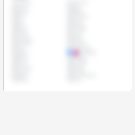
Argentyna
Wszystko
Austria
Belgia
Brazylia
Bułgaria
Chile
Chorwacja
Cypr
Czechy
Dania
Ekwador
Estonia
Finlandia
Francja
Grecja
Hiszpania
Irlandia
Kolumbia
Kostaryka
Litwa
Luksemburg
Meksyk
Niderlandy
Niemcy
Paragwaj
Polska
Portugalia
Rumunia
Szwecja
Słowacja
Słowenia
Węgry
Wielka Brytania
Włochy
Łotwa