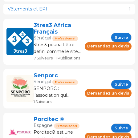
Vêtements et EPI
1
3tres3 Africa
Français
Suivre
Sénégal
Professionnel
3tres3 pourrait être
Demandez un devis
défini comme le site
de référence pour la
7 Suiveurs · 1 Publications
production porcine,
mais nous sommes
Senporc
bien plus que cela :
Sénégal
Professionnel
Suivre
articles techniques,
SENPORC :
marchés, actualités,
Demandez un devis
l’association qui
outils, réseau social,
transforme la filière
1 Suiveurs
boutique, format
porcine au Sénégal
SENPORC est
Porcitec ®
aujourd’hui l’une des
Espagne
Professionnel
Suivre
principales
Porcitec® est une
organisations dédiées
Demandez un devis