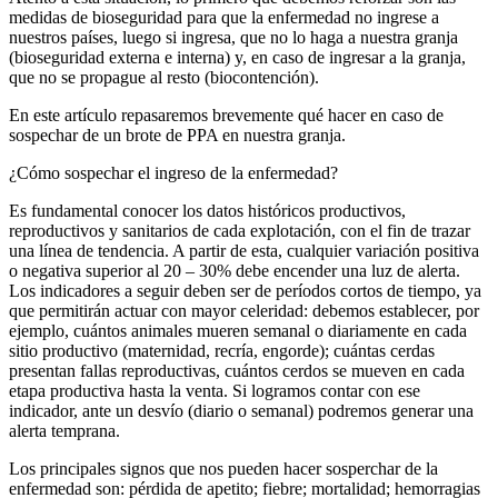
medidas de bioseguridad para que la enfermedad no ingrese a
nuestros países, luego si ingresa, que no lo haga a nuestra granja
(bioseguridad externa e interna) y, en caso de ingresar a la granja,
que no se propague al resto (biocontención).
En este artículo repasaremos brevemente qué hacer en caso de
sospechar de un brote de PPA en nuestra granja.
¿Cómo sospechar el ingreso de la enfermedad?
Es fundamental conocer los datos históricos productivos,
reproductivos y sanitarios de cada explotación, con el fin de trazar
una línea de tendencia. A partir de esta, cualquier variación positiva
o negativa superior al 20 – 30% debe encender una luz de alerta.
Los indicadores a seguir deben ser de períodos cortos de tiempo, ya
que permitirán actuar con mayor celeridad: debemos establecer, por
ejemplo, cuántos animales mueren semanal o diariamente en cada
sitio productivo (maternidad, recría, engorde); cuántas cerdas
presentan fallas reproductivas, cuántos cerdos se mueven en cada
etapa productiva hasta la venta. Si logramos contar con ese
indicador, ante un desvío (diario o semanal) podremos generar una
alerta temprana.
Los principales signos que nos pueden hacer sosperchar de la
enfermedad son: pér
dida de apetito; fiebre; mortalidad; hemorragias