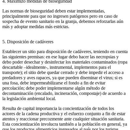
4. Maximizo medidas de bioseguridad
Las normas de bioseguridad deben estar implementadas,
principalmente para que no ingresen patógenos pero en caso de
sospecha de evento sanitario en la granja, debemos reforzarlas aún
más y adoptar medidas más estrictas.
5. Disposición de cadáveres
Establecer un sitio para disposición de cadáveres, teniendo en cuenta
las siguientes premisas: en ese lugar debo hacer las necropsias y
debo poder desechar y desinfectar los materiales contaminados (ropa
descartable –idealmente-, instrumental, implementos para el
transporte); el sitio debe quedar cerrado y debe impedir el acceso a
predadores y aves rapaces, ya que pueden diseminar el virus; si es
una fosa, debe impermeabilizarse el fondo a fin de evitar
percolación; debe poder implementarse algún método de
decontaminación (encalado, incineración, compostaje) de acuerdo a
la legislación ambiental local.
Resulta de capital importancia la concientización de todos los
actores de la cadena productiva y el esfuerzo conjunto a fin de estar
atentos y reaccionar precozmente ante cualquier situación sanitaria.
Esta concientización involucra también a la población en general, ya
que los productos alimenticios ingresados al país por los turistas