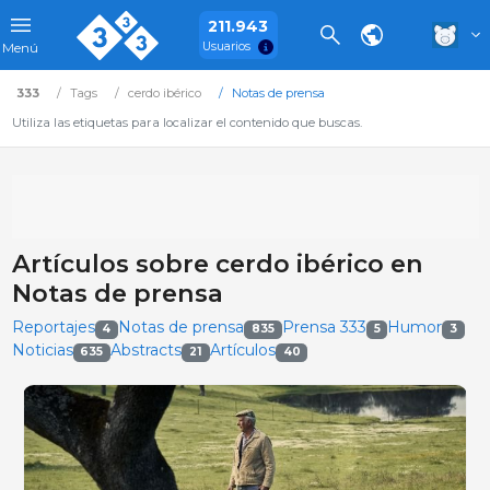
211.943
Usuarios
Menú
333
Tags
cerdo ibérico
Notas de prensa
Utiliza las etiquetas para localizar el contenido que buscas.
Artículos sobre cerdo ibérico en
Notas de prensa
Reportajes
Notas de prensa
Prensa 333
Humor
4
835
5
3
Noticias
Abstracts
Artículos
635
21
40