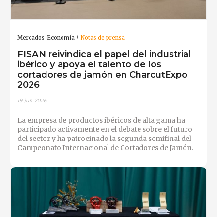
Mercados-Economía
Notas de prensa
FISAN reivindica el papel del industrial
ibérico y apoya el talento de los
cortadores de jamón en CharcutExpo
2026
19-jun-2026
La empresa de productos ibéricos de alta gama ha
participado activamente en el debate sobre el futuro
del sector y ha patrocinado la segunda semifinal del
Campeonato Internacional de Cortadores de Jamón.