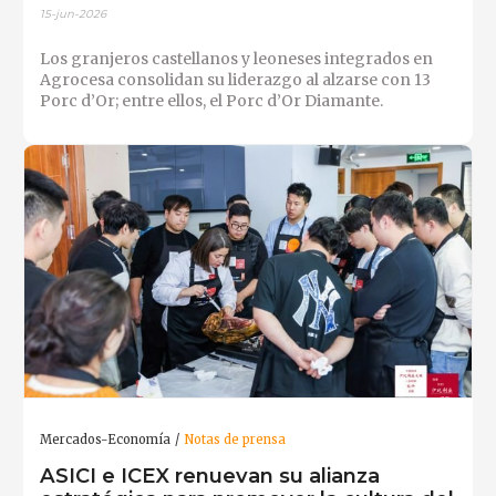
15-jun-2026
Los granjeros castellanos y leoneses integrados en
Agrocesa consolidan su liderazgo al alzarse con 13
Porc d’Or; entre ellos, el Porc d’Or Diamante.
Mercados-Economía
Notas de prensa
ASICI e ICEX renuevan su alianza