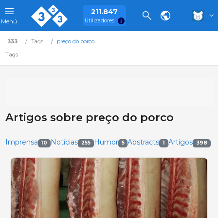
211.847
Utilizadores
Menú
333
Tags
preço do porco
Tags
Artigos sobre preço do porco
Imprensa
Notícias
Humor
Abstracts
Artigos
10
255
5
1
398