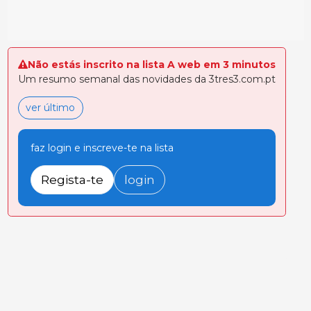
Não estás inscrito na lista A web em 3 minutos
Um resumo semanal das novidades da 3tres3.com.pt
ver último
faz login e inscreve-te na lista
Regista-te
login