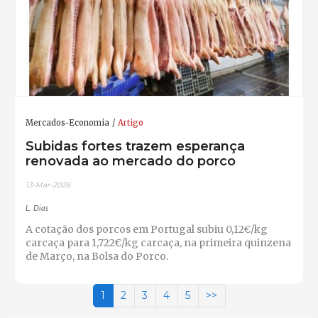
Mercados-Economia
Artigo
Subidas fortes trazem esperança
renovada ao mercado do porco
13-Mar-2026
L. Dias
A cotação dos porcos em Portugal subiu 0,12€/kg
carcaça para 1,722€/kg carcaça, na primeira quinzena
de Março, na Bolsa do Porco.
1
2
3
4
5
>>