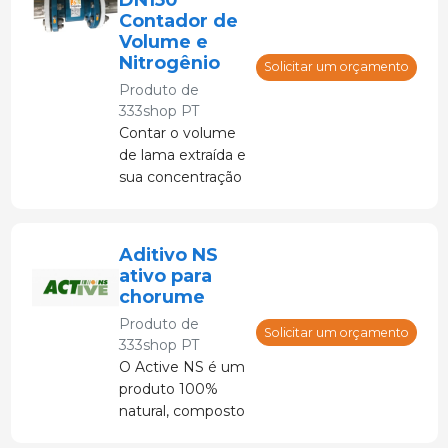
enzimas e
Contador de
bactérias.
Volume e
Nitrogênio
Solicitar um orçamento
Produto de
333shop PT
Contar o volume
de lama extraída e
sua concentração
de nitrogênio.
Aditivo NS
ativo para
chorume
Produto de
Solicitar um orçamento
333shop PT
O Active NS é um
produto 100%
natural, composto
principalmente de