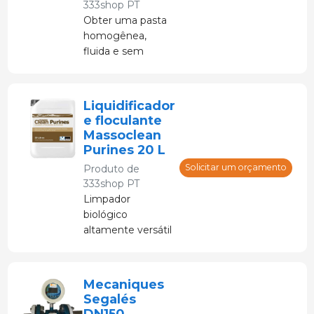
333shop PT
Obter uma pasta
homogênea,
fluida e sem
crostas. Reduz o
possível
desenvolvimento
Liquidificador
de patógenos.
e floculante
Massoclean
Purines 20 L
Solicitar um orçamento
Produto de
333shop PT
Limpador
biológico
altamente versátil
que estimula o
processo natural
de degradação da
Mecaniques
matéria orgânica
Segalés
pela ação de
DN150