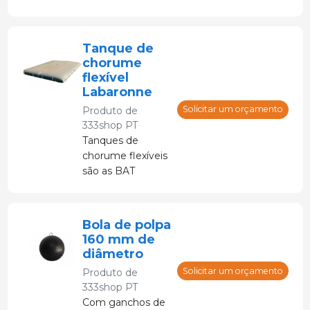
12 volts
Tanque de
chorume
flexível
Labaronne
Solicitar um orçamento
Produto de
333shop PT
Tanques de
chorume flexíveis
são as BAT
(Melhores
Técnicas
Disponíveis) mais
Bola de polpa
eficientes para
160 mm de
armazenamento
diâmetro
de chorume.
Solicitar um orçamento
Produto de
Disponível em
333shop PT
tamanhos de
Com ganchos de
10.000 litros a