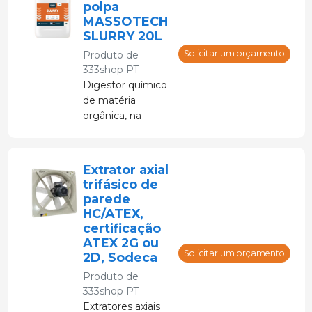
polpa
chorume.
MASSOTECH
SLURRY 20L
Solicitar um orçamento
Produto de
333shop PT
Digestor químico
de matéria
orgânica, na
forma de
concentrado
líquido para
Extrator axial
liquefação de
trifásico de
chorume em
parede
fazendas de
HC/ATEX,
criação intensiva
certificação
de gado. Produto
ATEX 2G ou
para diluição.
Solicitar um orçamento
2D, Sodeca
Produto de
333shop PT
Extratores axiais