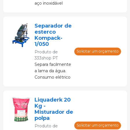
aço inoxidável
2.000.000 litros.
Separador de
esterco
Kompack-
1/050
Solicitar um orçamento
Produto de
333shop PT
Separa facilmente
a lama da água.
Consumo elétrico
mínimo.
Liquaderk 20
Kg -
Misturador de
polpa
Solicitar um orçamento
Produto de