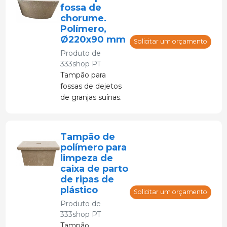
fossa de
chorume.
Polímero,
Ø220x90 mm
Solicitar um orçamento
Produto de
333shop PT
Tampão para
fossas de dejetos
de granjas suínas.
Com cabo de aço
inoxidável. Feito
de concreto
Tampão de
polimérico.
polímero para
limpeza de
caixa de parto
de ripas de
plástico
Solicitar um orçamento
Produto de
333shop PT
Tampão