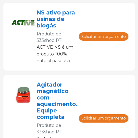
três tipos
diferentes de
NS ativo para
minerais argilosos
usinas de
pré-processados.
biogás
Essa combinação
Produto de
única confere ao
Solicitar um orçamento
333shop PT
produto uma
ACTIVE NS é um
capacidade de
produto 100%
troca iônica
natural para uso
excepcionalmente
em usinas de
alta, ligando
biogás para
amônia à pasta,
reduzir as
resultando em
Agitador
emissões de
uma redução
magnético
amônia e o
significativa nas
com
consumo de
aquecimento.
emissões de
energia e
Equipe
amônia.
aumentar a
completa
Solicitar um orçamento
produção de
Produto de
biogás.
333shop PT