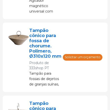
Agitador
magnético
universal com
todas as funções
essenciais.
Tampão
cônico para
fossa de
chorume.
Polímero,
Ø310x120 mm
Solicitar um orçamento
Produto de
333shop PT
Tampão para
fossas de dejetos
de granjas suínas,
feito de concreto
polimérico e com
cabo de aço
Tampão
inoxidável.
cônico para