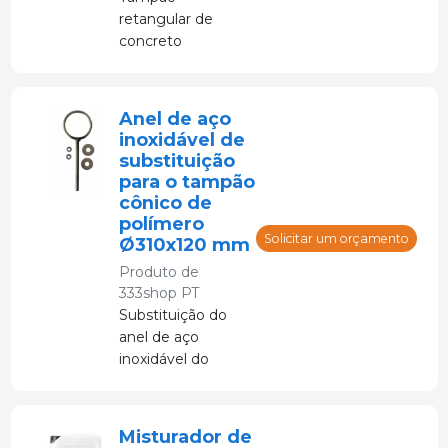
retangular de
concreto
polimérico para
fechamento do
orifício de limpeza
Anel de aço
nas ripas das baias
inoxidável de
de parto de
substituição
matrizes.
para o tampão
cônico de
polímero
Solicitar um orçamento
Ø310x120 mm
Produto de
333shop PT
Substituição do
anel de aço
inoxidável do
tampão cônico de
polímero
Ø310x120 mm
Misturador de
para poço de