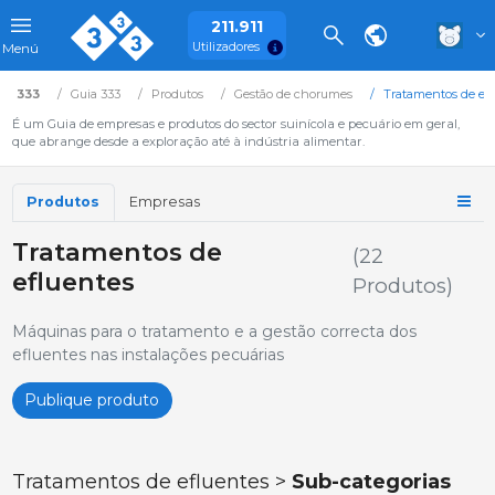
211.911
Utilizadores
Menú
333
Guia 333
Produtos
Gestão de chorumes
Tratamentos de efl
É um Guia de empresas e produtos do sector suinícola e pecuário em geral,
que abrange desde a exploração até à indústria alimentar.
Produtos
Empresas
Tratamentos de
(22
efluentes
Produtos)
Máquinas para o tratamento e a gestão correcta dos
efluentes nas instalações pecuárias
Publique produto
Tratamentos de efluentes >
Sub-categorias