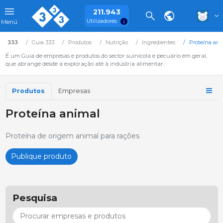
211.943
Utilizadores
Menú
333
Guia 333
Produtos
Nutrição
Ingredientes
Proteína ani
É um Guia de empresas e produtos do sector suinícola e pecuário em geral,
que abrange desde a exploração até à indústria alimentar.
Produtos
Empresas
Proteína animal
Proteína de origem animal para rações
Publique produto
Pesquisa