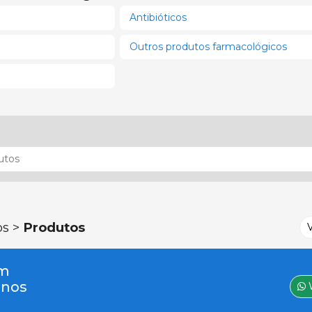
Antibióticos
Outros produtos farmacológicos
os >
Produtos
um
-nos