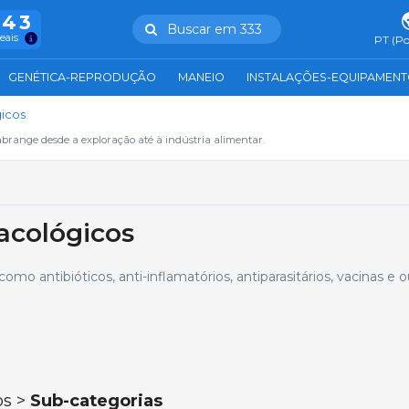
943
Buscar em 333
reais
PT (Po
GENÉTICA-REPRODUÇÃO
MANEIO
INSTALAÇÕES-EQUIPAMEN
icos
abrange desde a exploração até à indústria alimentar.
acológicos
omo antibióticos, anti-inflamatórios, antiparasitários, vacinas e o
os >
Sub-categorias