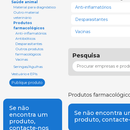
Saúde animal
Anti-inflamatórios
Material para diagnóstico
Outro material
veterinário
Desparasitantes
Produtos
farmacológicos
Vacinas
Anti-inflamatórios
Antibióticos
Desparasitantes
Outros produtos
Pesquisa
farmacológicos
Vacinas
Seringas/Agulhas
Vestuário e EPIs
Publique produto
Produtos farmacológic
Se não
Se não encontra 
encontra um
produto, contacte
produto,
contacte-nos