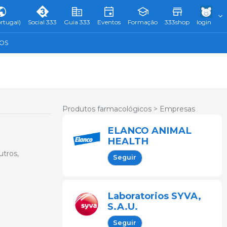
rtugal)
Social 333
Guia 333
Eventos
Formação
333shop
login
TOS
Produtos farmacológicos >
Empresas
ELANCO ANIMAL
HEALTH
utros,
Seguir
Laboratorios SYVA,
S.A.U.
Seguir