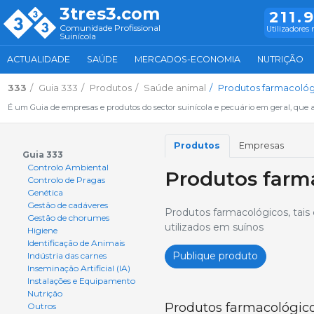
3tres3.com
211.
Comunidade Profissional
Utilizadores 
Suinícola
ACTUALIDADE
SAÚDE
MERCADOS-ECONOMIA
NUTRIÇÃO
333
Guia 333
Produtos
Saúde animal
Produtos farmacológ
É um Guia de empresas e produtos do sector suinícola e pecuário em geral, que 
Produtos
Empresas
Guia 333
Controlo Ambiental
Produtos farm
Controlo de Pragas
Genética
Gestão de cadáveres
Produtos farmacológicos, tais c
Gestão de chorumes
utilizados em suínos
Higiene
Identificação de Animais
Publique produto
Indústria das carnes
Inseminação Artificial (IA)
Instalações e Equipamento
Nutrição
Produtos farmacológic
Outros