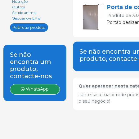
Nutrição
Porta de c
Outros
Saúde animal
Produto de
33
Vestuário e EPIs
Portão desliza
Publique produto
Se não encontra 
Se não
produto, contacte
encontra um
produto,
contacte-nos
Quer aparecer nesta cat
WhatsApp
Junte-se à maior rede profis
o seu negócio!