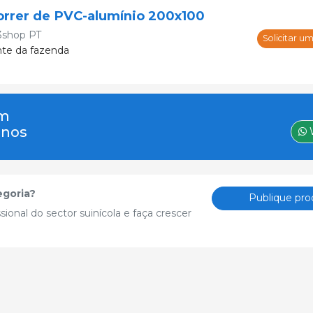
orrer de PVC-alumínio 200x100
3shop PT
Solicitar u
nte da fazenda
um
-nos
egoria?
Publique pro
sional do sector suinícola e faça crescer