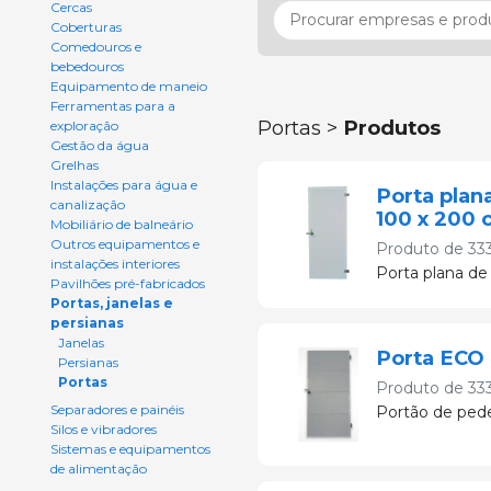
Cercas
Coberturas
Comedouros e
bebedouros
Equipamento de maneio
Ferramentas para a
Portas >
Produtos
exploração
Gestão da água
Grelhas
Instalações para água e
Porta plan
canalização
100 x 200 
Mobiliário de balneário
Outros equipamentos e
Produto de
33
instalações interiores
Porta plana d
Pavilhões pré-fabricados
Portas, janelas e
persianas
Janelas
Porta ECO 
Persianas
Portas
Produto de
33
Separadores e painéis
Portão de pede
Silos e vibradores
Sistemas e equipamentos
de alimentação