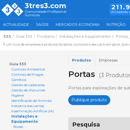
3tres3.com
211.
Comunidade Profissional
Utilizadores 
Suinícola
ACTUALIDADE
SAÚDE
MERCADOS-ECONOMIA
NUTRIÇÃO
333
Guia 333
Produtos
Instalações e Equipamento
Portas,
É um Guia de empresas e produtos do sector suinícola e pecuário em geral, que 
Produtos
Empresas
Guia 333
Controlo Ambiental
Portas
(3 Produto
Controlo de Pragas
Genética
Gestão de cadáveres
Portas para explorações de su
Gestão de chorumes
Higiene
Publique produto
Identificação de Animais
Indústria das carnes
Inseminação Artificial (IA)
Instalações e
Equipamento
Pesquisa
Boxes