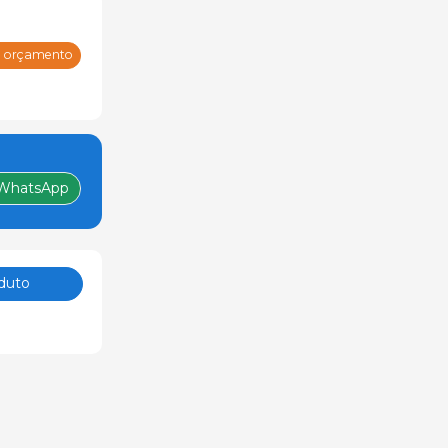
m orçamento
WhatsApp
duto