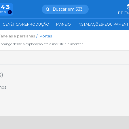
943
Buscar em 333
reais
PT (Po
GENÉTICA-REPRODUÇÃO
MANEIO
INSTALAÇÕES-EQUIPAMEN
 janelas e persianas
Portas
abrange desde a exploração até à indústria alimentar.
s)
ínos