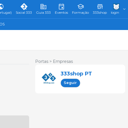
rtugal)
Social 333
Guia 333
Eventos
Formação
333shop
login
TOS
Portas >
Empresas
333shop PT
Seguir