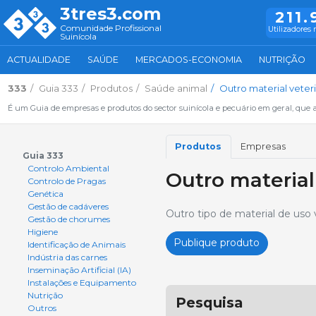
3tres3.com
211.
Comunidade Profissional
Utilizadores 
Suinícola
ACTUALIDADE
SAÚDE
MERCADOS-ECONOMIA
NUTRIÇÃO
333
Guia 333
Produtos
Saúde animal
Outro material veteri
É um Guia de empresas e produtos do sector suinícola e pecuário em geral, que 
Produtos
Empresas
Guia 333
Controlo Ambiental
Outro material
Controlo de Pragas
Genética
Gestão de cadáveres
Outro tipo de material de uso 
Gestão de chorumes
Higiene
Publique produto
Identificação de Animais
Indústria das carnes
Inseminação Artificial (IA)
Instalações e Equipamento
Nutrição
Pesquisa
Outros