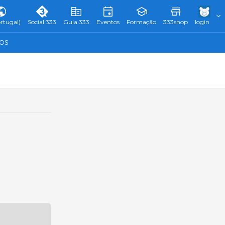
rtugal)
Social 333
Guia 333
Eventos
Formação
333shop
login
TOS