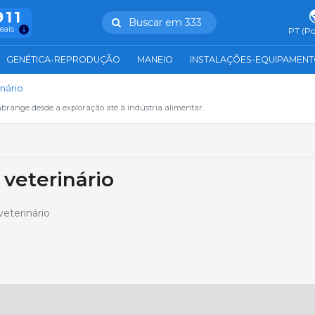
911
Buscar em 333
reais
PT (Po
GENÉTICA-REPRODUÇÃO
MANEIO
INSTALAÇÕES-EQUIPAMEN
nário
abrange desde a exploração até à indústria alimentar.
 veterinário
veterinário