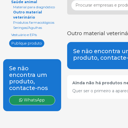
Saúde animal
Material para diagnóstico
Outro material
veterinário
Produtos farmacológicos
Seringas/Agulhas
Outro material veteriná
Vestuário e EPIs
Publique produto
Se não encontra 
produto, contacte
Se não
encontra um
produto,
Ainda não há produtos ne
contacte-nos
Quer ser o primeiro a apare
WhatsApp