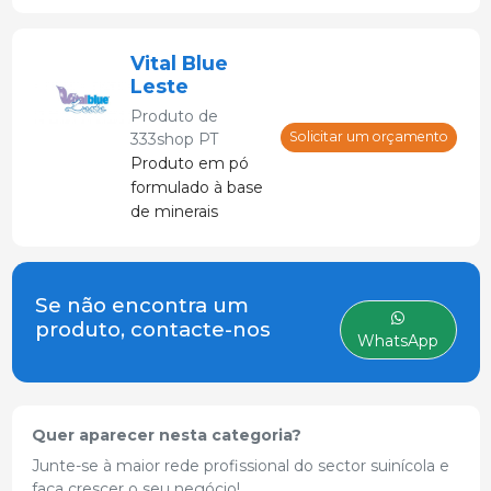
permite controle
eficaz de
umidade,
Vital Blue
temperatura e
Leste
microrganismos.
Produto de
Solicitar um orçamento
333shop PT
Produto em pó
formulado à base
de minerais
absorventes e
aditivos, com
capacidade de
Se não encontra um
secar, higienizar e
produto, contacte-nos
proporcionar
WhatsApp
aroma agradável.
Quer aparecer nesta categoria?
Junte-se à maior rede profissional do sector suinícola e
faça crescer o seu negócio!