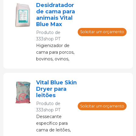
Desidratador
de cama para
animais Vital
Blue Max
Solicitar um orçamento
Produto de
333shop PT
Higienizador de
cama para porcos,
bovinos, ovinos,
caprinos, equinos,
etc.
Vital Blue Skin
Dryer para
leitões
Produto de
Solicitar um orçamento
333shop PT
Dessecante
específico para
cama de leitões,