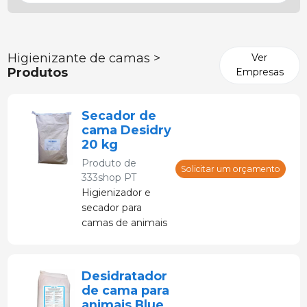
Higienizante de camas >
Ver
Produtos
Empresas
Secador de
cama Desidry
20 kg
Produto de
Solicitar um orçamento
333shop PT
Higienizador e
secador para
camas de animais
de estimação. .
Ideal para bovinos,
suínos, ovinos e
Desidratador
caprinos.
de cama para
animais Blue