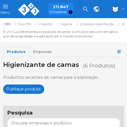
211.847
Utilizadores
Menú
333
Guia 333
Produtos
Higiene
Limpeza e desinfecção
Hig
É um Guia de empresas e produtos do sector suinícola e pecuário em geral,
que abrange desde a exploração até à indústria alimentar.
Produtos
Empresas
Higienizante de camas
(6 Produtos)
Productos secantes de camas para a exploração.
Publique produto
Pesquisa