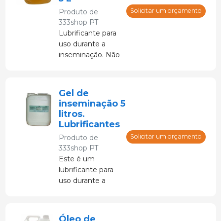
obstétricos, bem
Solicitar um orçamento
Produto de
como em
333shop PT
inseminações.
Lubrificante para
uso durante a
inseminação. Não
irritante, sem
espermicida. O
uso deste gel
Gel de
previne feridas na
inseminação 5
área genital da
litros.
porca.
Lubrificantes
Solicitar um orçamento
Produto de
333shop PT
Este é um
lubrificante para
uso durante a
inseminação.
Pode ser usado
nas mãos e braços
Óleo de