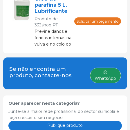
para exames
parafina 5 L.
retais e vaginais
Lubrificante
ou em
Produto de
tratamentos
Solicitar um orçamento
333shop PT
obstétricos, bem
Previne danos e
como em
feridas internas na
inseminações.
vulva e no colo do
útero em porcas.
Fluido lubrificante,
usado para
Se não encontra um
inseminação.
produto, contacte-nos
WhatsApp
Quer aparecer nesta categoria?
Junte-se à maior rede profissional do sector suinícola e
faça crescer o seu negócio!
Publique produto