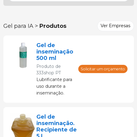
Gel para IA >
Produtos
Ver Empresas
Gel de
inseminação
500 ml
Produto de
Solicitar um orçamento
333shop PT
Lubrificante para
uso durante a
inseminação.
Pode ser usado
nas mãos e braços
para exames
Gel de
retais e vaginais
inseminação.
ou em
Recipiente de
tratamentos
5 L