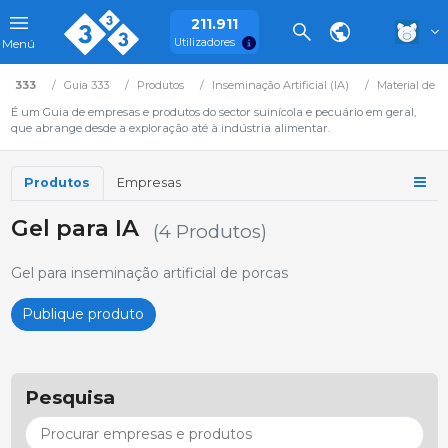
211.911
Utilizadores
Menú
333
Guia 333
Produtos
Inseminação Artificial (IA)
Material de I
É um Guia de empresas e produtos do sector suinícola e pecuário em geral,
que abrange desde a exploração até à indústria alimentar.
Produtos
Empresas
Gel para IA
(4 Produtos)
Gel para inseminação artificial de porcas
Publique produto
Pesquisa