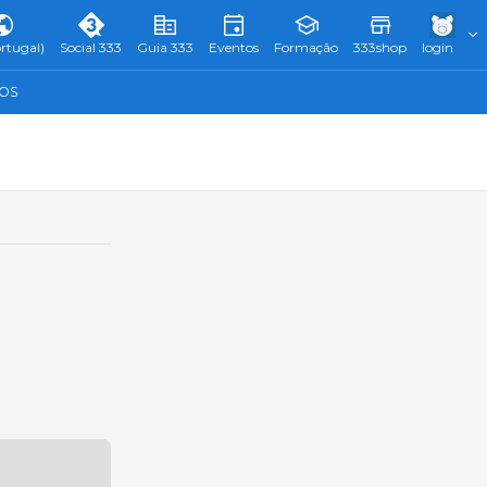
rtugal)
Social 333
Guia 333
Eventos
Formação
333shop
login
TOS