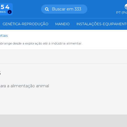
754
Buscar em 333
reais
PT (Po
GENÉTICA-REPRODUÇÃO
MANEIO
INSTALAÇÕES-EQUIPAMEN
etais
abrange desde a exploração até à indústria alimentar.
s
ara a alimentação animal