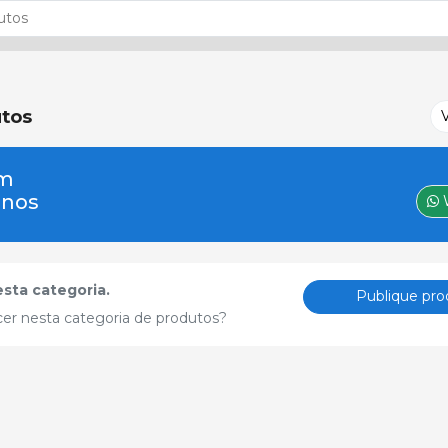
tos
um
-nos
sta categoria.
Publique pro
cer nesta categoria de produtos?