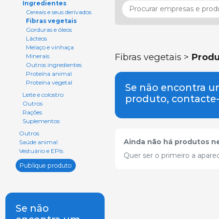
Ingredientes
Cereais e seus derivados
Fibras vegetais
Gorduras e óleos
Lácteos
Melaço e vinhaça
Fibras vegetais >
Produ
Minerais
Outros ingredientes
Proteína animal
Proteína vegetal
Se não encontra 
Leite e colostro
produto, contacte
Outros
Rações
Suplementos
Outros
Ainda não há produtos ne
Saúde animal
Vestuário e EPIs
Quer ser o primeiro a apare
Publique produto
Se não