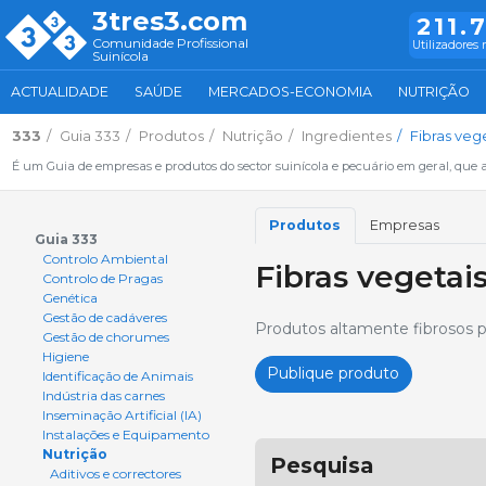
3tres3.com
211.
Comunidade Profissional
Utilizadores 
Suinícola
ACTUALIDADE
SAÚDE
MERCADOS-ECONOMIA
NUTRIÇÃO
333
Guia 333
Produtos
Nutrição
Ingredientes
Fibras veg
É um Guia de empresas e produtos do sector suinícola e pecuário em geral, que 
Produtos
Empresas
Guia 333
Controlo Ambiental
Fibras vegetai
Controlo de Pragas
Genética
Gestão de cadáveres
Produtos altamente fibrosos p
Gestão de chorumes
Higiene
Publique produto
Identificação de Animais
Indústria das carnes
Inseminação Artificial (IA)
Instalações e Equipamento
Nutrição
Pesquisa
Aditivos e correctores