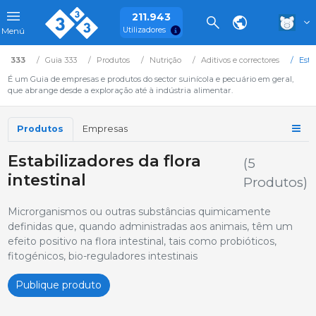
211.943
Utilizadores
Menú
333
Guia 333
Produtos
Nutrição
Aditivos e correctores
Esta
É um Guia de empresas e produtos do sector suinícola e pecuário em geral,
que abrange desde a exploração até à indústria alimentar.
Produtos
Empresas
Estabilizadores da flora
(5
intestinal
Produtos)
Microrganismos ou outras substâncias quimicamente
definidas que, quando administradas aos animais, têm um
efeito positivo na flora intestinal, tais como probióticos,
fitogénicos, bio-reguladores intestinais
Publique produto