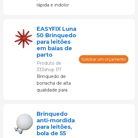
rápida e indolor
dos dentes dos
leitões.
EASYFIX Luna
50 Brinquedo
para leitões
em baias de
parto
Solicitar um orçamento
Produto de
333shop PT
Brinquedo de
borracha de alta
qualidade para
leitões na
maternidade.
Brinquedo
anti-mordida
para leitões,
bola de 55