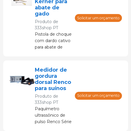
Kerner para
abate de
gado
Solicitar um orçamento
Produto de
333shop PT
Pistola de choque
com dardo cativo
para abate de
animais,
reduzindo o
estresse. Cumpre
Medidor de
o Real Decreto
gordura
54/1995, de 20 de
dorsal Renco
janeiro (artigo 3),
para suínos
Lei 11/2003 da
Solicitar um orçamento
Produto de
Andaluzia ou Lei
333shop PT
32/2007 da Galiza.
Paquímetro
ultrassônico de
pulso Renco Série
12 para medição