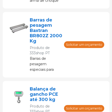
arma de choque
com ferrolho
cativo Blitz-
Kerner.
Barras de
pesagem
Baxtran
BR802Z 2000
Kg
Solicitar um orçamento
Produto de
333shop PT
Barras de
pesagem
especiais para
plataformas de
pesagem de gado
BRG-X 2200.
Balança de
gancho PCE
até 300 kg
Produto de
Solicitar um orçamento
333shop PT