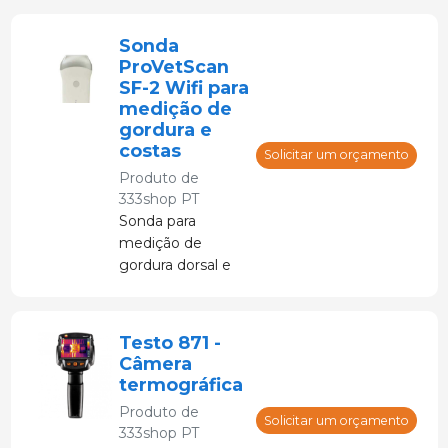
da profundidade
da gordura nas
Sonda
costas. Usando
ProVetScan
ultrassom, ele
SF-2 Wifi para
mede as camadas
medição de
de gordura em
gordura e
porcos em
costas
Solicitar um orçamento
milímetros.
Produto de
Produto robusto,
333shop PT
preparado para
Sonda para
trabalhos
medição de
agrícolas.
gordura dorsal e
diâmetro do
lombo em P2.
Testo 871 -
Câmera
termográfica
Produto de
Solicitar um orçamento
333shop PT