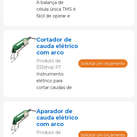
A balança de
célula única TMS é
fácil de operar e
mover. Medidas
da superfície do
prato de pesagem
Cortador de
600x500mm.
cauda elétrico
com arco
Produto de
Solicitar um orçamento
333shop PT
Instrumento
elétrico para
cortar caudas de
leitões e cordeiros
recém-nascidos.
Aparador de
cauda elétrico
com arco
Produto de
Solicitar um orçamento