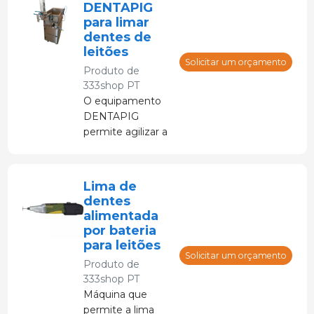
DENTAPIG
para limar
dentes de
leitões
Solicitar um orçamento
Produto de
333shop PT
O equipamento
DENTAPIG
permite agilizar a
tarefa de limar os
dentes dos
leitões,
Lima de
garantindo.
dentes
alimentada
por bateria
para leitões
Solicitar um orçamento
Produto de
333shop PT
Máquina que
permite a lima