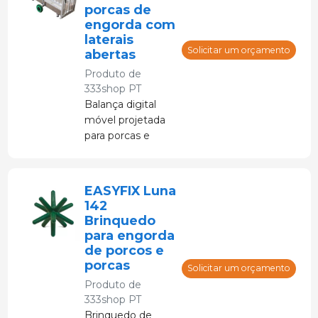
porcas de
engorda com
laterais
Solicitar um orçamento
abertas
Produto de
333shop PT
Balança digital
móvel projetada
para porcas e
suínos em fase de
acabamento
EASYFIX Luna
142
Brinquedo
para engorda
de porcos e
porcas
Solicitar um orçamento
Produto de
333shop PT
Brinquedo de