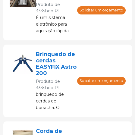
Produto de
comportamento
Solicitar um orçamento
333shop PT
e agressividade.
É um sistema
eletrônico para
aquisição rápida
de peso, pois
permite controlar
os suínos em
Brinquedo de
movimento (sem
cerdas
necessidade de
EASYFIX Astro
encerrá-los ou
200
pará-los).
Solicitar um orçamento
Produto de
333shop PT
brinquedo de
cerdas de
borracha. O
Easyfix serve
como uma
distração para
Corda de
evitar agressões e