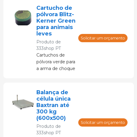
Cartucho de
pólvora Blitz-
Kerner Green
para animais
leves
Solicitar um orçamento
Produto de
333shop PT
Cartuchos de
pólvora verde para
a arma de choque
com ferrolho
cativo Blitz-
Kerner.
Balança de
célula única
Baxtran até
300 kg
(600x500)
Solicitar um orçamento
Produto de
333shop PT