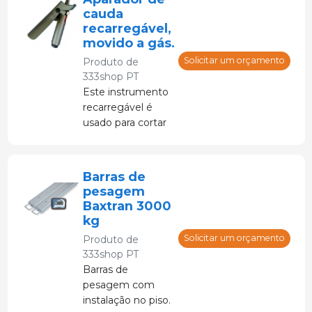
cauda
recarregável,
movido a gás.
Solicitar um orçamento
Produto de
333shop PT
Este instrumento
recarregável é
usado para cortar
as caudas de
leitões e cordeiros
recém-nascidos.
Barras de
pesagem
Baxtran 3000
kg
Solicitar um orçamento
Produto de
333shop PT
Barras de
pesagem com
instalação no piso.