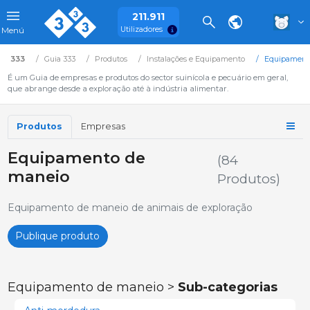
211.911
Utilizadores
Menú
333
Guia 333
Produtos
Instalações e Equipamento
Equipament
É um Guia de empresas e produtos do sector suinícola e pecuário em geral,
que abrange desde a exploração até à indústria alimentar.
Produtos
Empresas
Equipamento de
(84
maneio
Produtos)
Equipamento de maneio de animais de exploração
Publique produto
Equipamento de maneio >
Sub-categorias