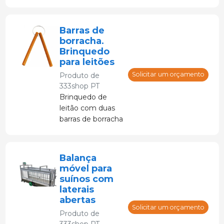
Barras de
borracha.
Brinquedo
para leitões
Solicitar um orçamento
Produto de
333shop PT
Brinquedo de
leitão com duas
barras de borracha
medindo
aproximadamente
33 cm. unidas
Balança
com um anel de
móvel para
arame.
suínos com
laterais
abertas
Solicitar um orçamento
Produto de
333shop PT