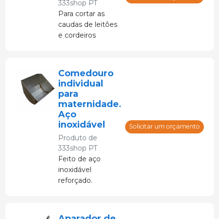
333shop PT
Para cortar as
caudas de leitões
e cordeiros
recém-nascidos.
Comedouro
individual
para
maternidade.
Aço
inoxidável
Solicitar um orçamento
Produto de
333shop PT
Feito de aço
inoxidável
reforçado.
Aparador de