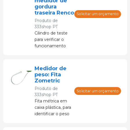
medidor de
gordura
traseira Renco
Solicitar um orçamento
Produto de
333shop PT
Cilindro de teste
para verificar o
funcionamento
correto do
medidor de
gordura dorsal
Medidor de
Renco.
peso: Fita
Zometric
Produto de
Solicitar um orçamento
333shop PT
Fita métrica em
caixa plástica, para
identificar o peso
de bovinos e
suínos (2,5m).