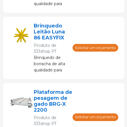
qualidade para
leitões
desmamados de
7 a 12 semanas.
Brinquedo
Leitão Luna
86 EASYFIX
Produto de
Solicitar um orçamento
333shop PT
Brinquedo de
borracha de alta
qualidade para
leitões
desmamados de
4 a 7 semanas de
Plataforma de
idade.
pesagem de
gado BRG-X
2200
Solicitar um orçamento
Produto de
333shop PT