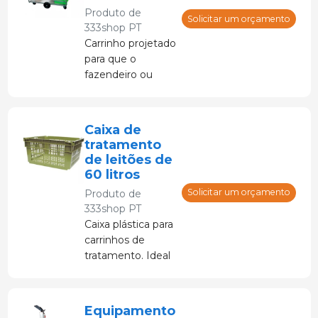
Produto de
Solicitar um orçamento
333shop PT
Carrinho projetado
para que o
fazendeiro ou
veterinário possa
tratar facilmente
os leitões recém-
Caixa de
nascidos. Permite
tratamento
realizar vários
de leitões de
tratamentos ao
60 litros
mesmo tempo:
Solicitar um orçamento
Produto de
corte de cauda,
333shop PT
castração,
Caixa plástica para
injeções de ferro,
carrinhos de
lima e/ou corte de
tratamento. Ideal
dentes.
para leitões.
Equipamento