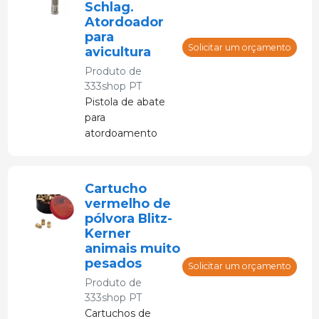
Schlag.
Atordoador
para
Solicitar um orçamento
avicultura
Produto de
333shop PT
Pistola de abate
para
atordoamento
permanente de
aves. É o método
mais rápido e
Cartucho
humano de
vermelho de
atordoar o animal
pólvora Blitz-
antes do abate.
Kerner
animais muito
pesados
Solicitar um orçamento
Produto de
333shop PT
Cartuchos de