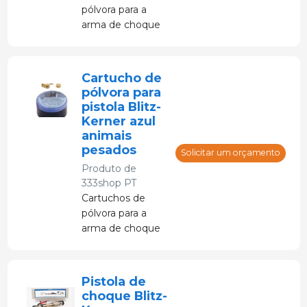
pólvora para a
arma de choque
com ferrolho
cativo Blitz-
Kerner.
Cartucho de
pólvora para
pistola Blitz-
Kerner azul
animais
pesados
Solicitar um orçamento
Produto de
333shop PT
Cartuchos de
pólvora para a
arma de choque
com ferrolho
cativo Blitz-
Kerner.
Pistola de
choque Blitz-