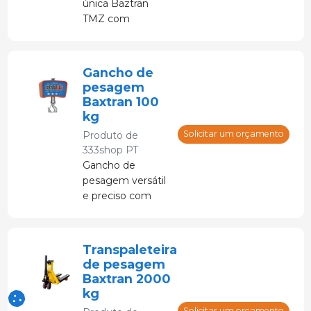
única Baztran
TMZ com
operação ágil e
fácil mobilidade.
Gancho de
pesagem
Baxtran 100
kg
Solicitar um orçamento
Produto de
333shop PT
Gancho de
pesagem versátil
e preciso com
peso máximo de
100 kg
Transpaleteira
de pesagem
Baxtran 2000
kg
Solicitar um orçamento