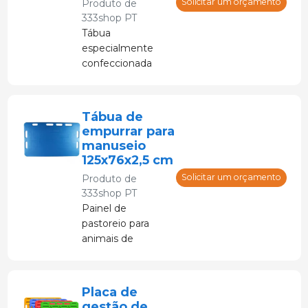
Solicitar um orçamento
Produto de
333shop PT
Tábua
especialmente
confeccionada
em polietileno
para manejo de
leitões e engorda
Tábua de
de suínos.
empurrar para
Disponível em
manuseio
vermelho, azul,
125x76x2,5 cm
amarelo e verde.
Solicitar um orçamento
Produto de
333shop PT
Painel de
pastoreio para
animais de
fazenda.
Placa de
gestão de