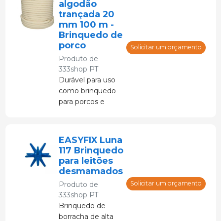
algodão
problemas
trançada 20
comportamentais,
mm 100 m -
como morder o
Brinquedo de
rabo ou as orelhas.
porco
Solicitar um orçamento
Produto de
333shop PT
Durável para uso
como brinquedo
para porcos e
aves: a corda de
algodão
proporciona
EASYFIX Luna
distração e
117 Brinquedo
previne
para leitões
problemas
desmamados
comportamentais
Solicitar um orçamento
Produto de
e agressões.
333shop PT
Brinquedo de
borracha de alta