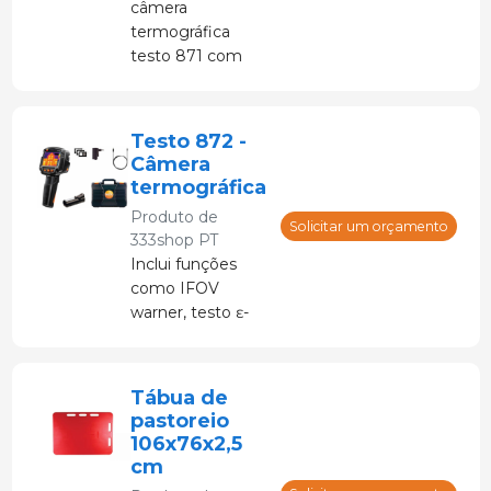
câmera
termográfica
testo 871 com
funções como
IFOV Warner,
testo ɛ-Assist e
Testo 872 -
testo Sca
Câmera
termográfica
Produto de
Solicitar um orçamento
333shop PT
Inclui funções
como IFOV
warner, testo ɛ-
Assist e testo Scal
Tábua de
pastoreio
106x76x2,5
cm