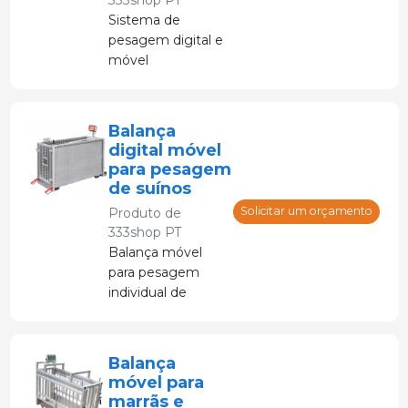
Sistema de
pesagem digital e
móvel
especialmente
desenvolvido para
pesagem de
Balança
porcas, porcas
digital móvel
mais pesadas e
para pesagem
grupos de leitões
de suínos
Solicitar um orçamento
Produto de
333shop PT
Balança móvel
para pesagem
individual de
suínos
Balança
móvel para
marrãs e