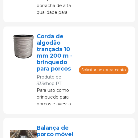
borracha de alta
qualidade para
engorda de
porcos e porcas.
Corda de
algodão
trançada 10
mm 200 m -
brinquedo
para porcos
Solicitar um orçamento
Produto de
333shop PT
Para uso como
brinquedo para
porcos e aves: a
corda de algodão
proporciona
distração e,
Balança de
portanto, evita
porco móvel
problemas de