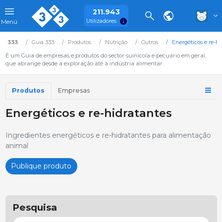
211.943
Utilizadores
Menú
333
Guia 333
Produtos
Nutrição
Outros
Energéticos e re-hi
É um Guia de empresas e produtos do sector suinícola e pecuário em geral,
que abrange desde a exploração até à indústria alimentar.
Produtos
Empresas
Energéticos e re-hidratantes
Ingredientes energéticos e re-hidratantes para alimentação
animal
Publique produto
Pesquisa