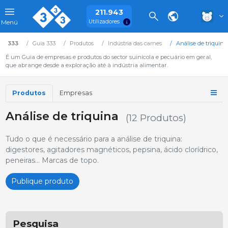
211.943
Utilizadores
Menú
333
Guia 333
Produtos
Indústria das carnes
Análise de triquina
É um Guia de empresas e produtos do sector suinícola e pecuário em geral,
que abrange desde a exploração até à indústria alimentar.
Produtos
Empresas
Análise de triquina
(12 Produtos)
Tudo o que é necessário para a análise de triquina:
digestores, agitadores magnéticos, pepsina, ácido clorídrico,
peneiras... Marcas de topo.
Publique produto
Pesquisa