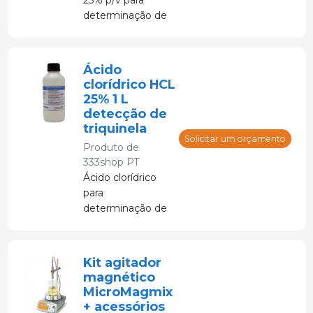
determinação de
triquinela na
indústria de
carnes.
Ácido
clorídrico HCL
25% 1 L
detecção de
triquinela
Solicitar um orçamento
Produto de
333shop PT
Ácido clorídrico
para
determinação de
triquinela em
amostras de
carne.
Kit agitador
magnético
MicroMagmix
+ acessórios