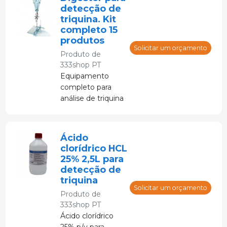
detecção de
triquina. Kit
completo 15
produtos
Solicitar um orçamento
Produto de
333shop PT
Equipamento
completo para
análise de triquina
no local.
Ácido
clorídrico HCL
25% 2,5L para
detecção de
triquina
Solicitar um orçamento
Produto de
333shop PT
Ácido clorídrico
25% p/v para