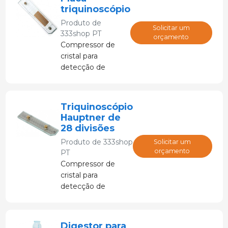
kg.
triquinoscópio
Produto de
Solicitar um
333shop PT
orçamento
Compressor de
cristal para
detecção de
triquinela em
carne.
Triquinoscópio
Hauptner de
28 divisões
Produto de
333shop
Solicitar um
orçamento
PT
Compressor de
cristal para
detecção de
triquinela em
carne
Digestor para