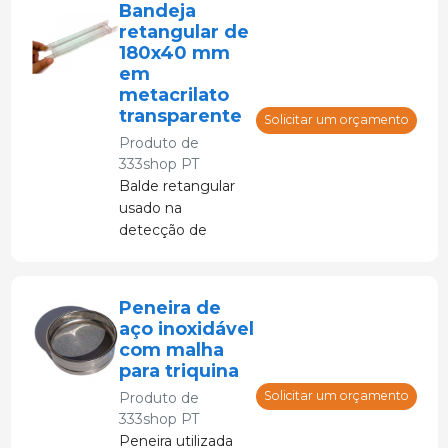
Bandeja
retangular de
180x40 mm
em
metacrilato
transparente
Solicitar um orçamento
Produto de
333shop PT
Balde retangular
usado na
detecção de
triquina
Peneira de
aço inoxidável
com malha
para triquina
Solicitar um orçamento
Produto de
333shop PT
Peneira utilizada