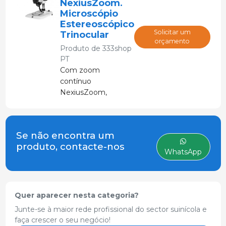
NexiusZoom.
Microscópio
Estereoscópico
Solicitar um
Trinocular
orçamento
Produto de
333shop
PT
Com zoom
contínuo
NexiusZoom,
específico para
detecção de
triquinas. Uma
Se não encontra um
lente adicional de
produto, contacte-nos
2X é necessária
WhatsApp
para exceder os
60X exigidos por lei
para detecção de
triquinas.
Quer aparecer nesta categoria?
Junte-se à maior rede profissional do sector suinícola e
faça crescer o seu negócio!