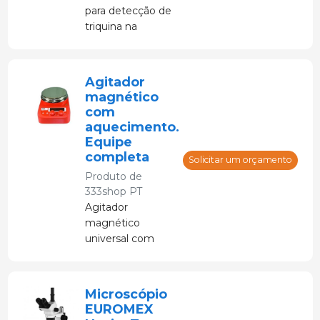
para detecção de
triquina na
indústria de
carnes.
Agitador
magnético
com
aquecimento.
Equipe
completa
Solicitar um orçamento
Produto de
333shop PT
Agitador
magnético
universal com
todas as funções
essenciais.
Microscópio
EUROMEX