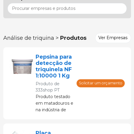
Análise de triquina >
Produtos
Ver Empresas
Pepsina para
detecção de
triquinela NF
1:10000 1 Kg
Solicitar um orçamento
Produto de
333shop PT
Produto testado
em matadouros e
na indústria de
carnes em geral.
Disponível em
100 g, 500 g e 1
Placa