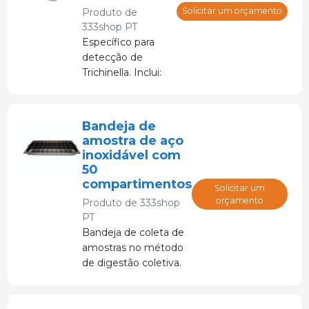
Solicitar um orçamento
Produto de
333shop PT
Específico para
detecção de
Trichinella. Inclui:
sonda PT 100 +
suporte + pinça.
Bandeja de
amostra de aço
inoxidável com
50
compartimentos
Solicitar um
orçamento
Produto de
333shop
PT
Bandeja de coleta de
amostras no método
de digestão coletiva.
Para detecção de
triquina na carne.