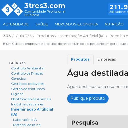
3tres3.com
211.
Comunidade Profissional
Utilizadores 
Suinícola
ACTUALIDADE
SAÚDE
MERCADOS-ECONOMIA
NUTRIÇÃO
333
Guia 333
Produtos
Inseminação Artificial (IA)
Recolha 
É um Guia de empresas e produtos do sector suinícola e pecuário em geral, que 
Produtos
Empresas
Guia 333
Controlo Ambiental
Água destilad
Controlo de Pragas
Genética
Gestão de cadáveres
Água destilada para uso em ins
Gestão de chorumes
Higiene
Publique produto
Identificação de Animais
Indústria das carnes
Inseminação Artificial
(IA)
Laboratório IA
Pesquisa
Material de IA na