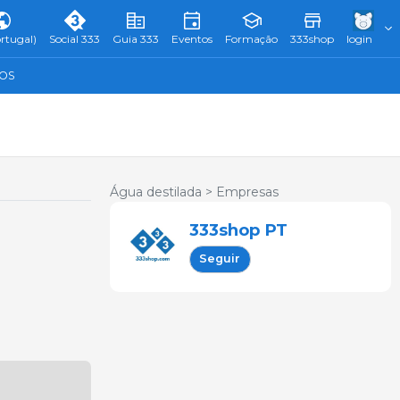
rtugal)
Social 333
Guia 333
Eventos
Formação
333shop
login
TOS
Água destilada >
Empresas
333shop PT
Seguir