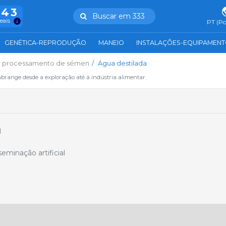
943
Buscar em 333
reais
PT (Po
GENÉTICA-REPRODUÇÃO
MANEIO
INSTALAÇÕES-EQUIPAMEN
e processamento de sémen
Água destilada
abrange desde a exploração até à indústria alimentar.
a
eminação artificial