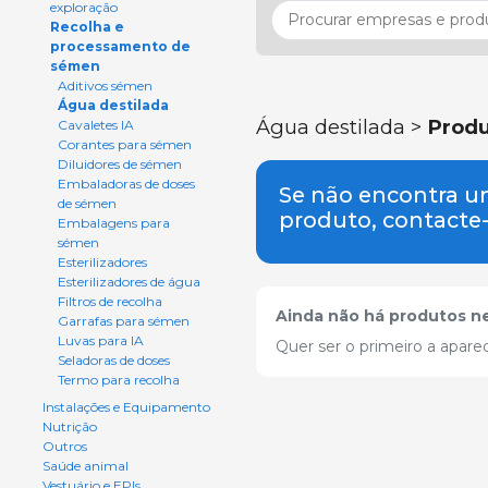
exploração
Recolha e
processamento de
sémen
Aditivos sémen
Água destilada
Água destilada >
Produ
Cavaletes IA
Corantes para sémen
Diluidores de sémen
Embaladoras de doses
Se não encontra 
de sémen
produto, contacte
Embalagens para
sémen
Esterilizadores
Esterilizadores de água
Filtros de recolha
Ainda não há produtos ne
Garrafas para sémen
Luvas para IA
Quer ser o primeiro a apare
Seladoras de doses
Termo para recolha
Instalações e Equipamento
Nutrição
Outros
Saúde animal
Vestuário e EPIs