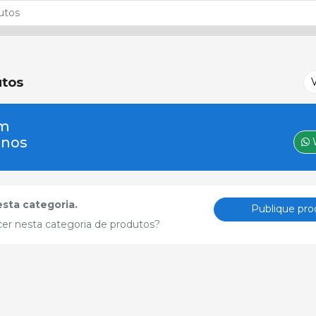
tos
um
-nos
sta categoria.
Publique pro
cer nesta categoria de produtos?