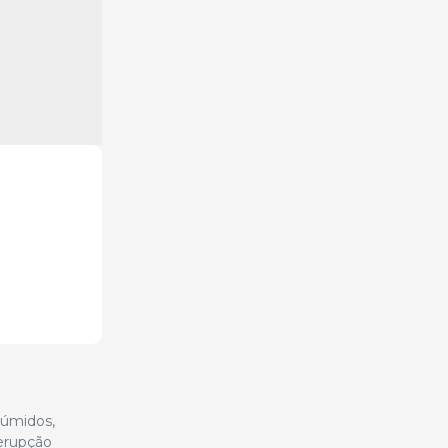
húmidos,
erupção