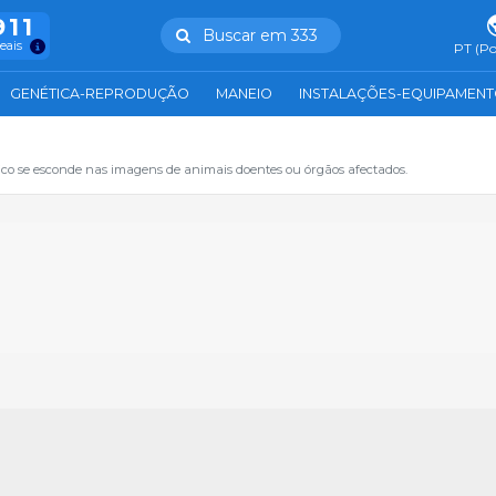
911
Buscar em 333
reais
PT (Po
GENÉTICA-REPRODUÇÃO
MANEIO
INSTALAÇÕES-EQUIPAMEN
 se esconde nas imagens de animais doentes ou órgãos afectados.