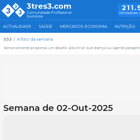
3tres3.com
211.
Comunidade Profissional
Utilizadores 
Suinícola
ACTUALIDADE
SAÚDE
MERCADOS-ECONOMIA
NUTRIÇÃO
333
A foto da semana
Semanalmente propomos um desafio: adivinhar que doença ou agente patogénico
Semana de 02-Out-2025