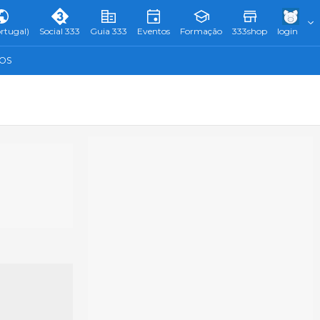
rtugal)
Social 333
Guia 333
Eventos
Formação
333shop
login
TOS