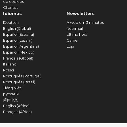
de cookies
Clientes
Idiomas
Newsletters
Deutsch
A web em 3 minutos
English (Global)
Nutrimail
Español (España)
Última hora
Español (Latam)
Carne
Español (Argentina)
Loja
Español (México)
Français (Global)
Italiano
Polski
Português (Portugal)
Português (Brasil)
Tiếng Việt
русский
简体中文
English (Africa)
Français (Africa)