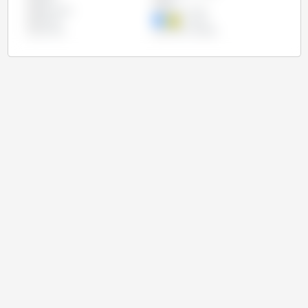
Índia
Irão
Paquistão
Reino Unido
Rússia
Turquia
Ucrânia
União Europeia