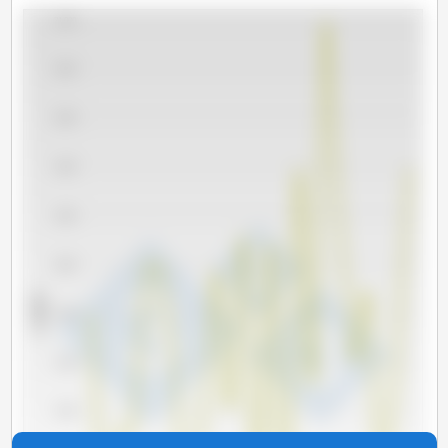
21,000
20,500
20,000
19,500
19,000
18,500
x 1000 t
18,000
17,500
17,000