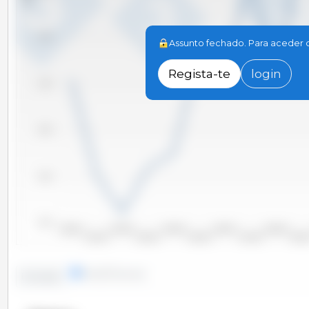
22,000
Assunto fechado. Para aceder de
Regista-te
login
21,000
20,000
19,000
18,000
2000/2001
2002/2003
2004/2005
2006/2007
2008/2009
2001/2002
2003/2004
2005/2006
2007/2008
2009/20
linhas
colunas
Evolução