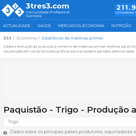
3tres3.com
211.
Comunidade Profissional
Utilizadores 
Suinícola
ACTUALIDADE
SAÚDE
MERCADOS-ECONOMIA
NUTRIÇÃO
333
Economia
Estatísticas de matérias-primas
Dados e evolução da produção e comércio de matérias-primas relativos aos princ
visualizados em vários formatos gráficos para os países e períodos seleccionados.
Paquistão - Trigo - Produção 
Dados sobre os principais países produtores, exportadores