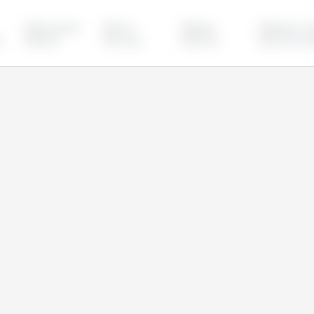
Cazaquistão
China
Egipto
Estados Uni
o
Rússia
Turquia
Ucrânia
União Europ