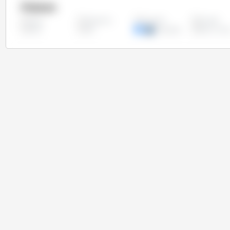
Países
Argentina
Austrália
Canadá
Todos
Índia
Irão
Paquistão
Reino Unid