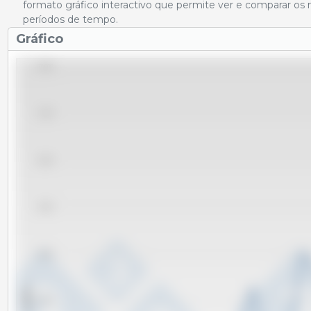
formato gráfico interactivo que permite ver e comparar os 
períodos de tempo.
Gráfico
28,000
27,000
26,000
25,000
24,000
x 1000 t
23,000