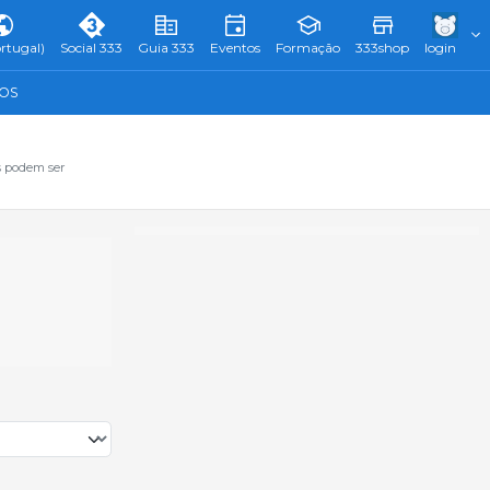
rtugal)
Social 333
Guia 333
Eventos
Formação
333shop
login
TOS
s podem ser