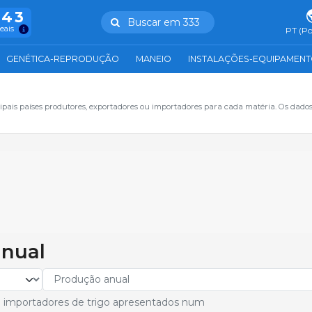
943
Buscar em 333
reais
PT (Po
GENÉTICA-REPRODUÇÃO
MANEIO
INSTALAÇÕES-EQUIPAMEN
ipais países produtores, exportadores ou importadores para cada matéria. Os dado
anual
 e importadores de trigo apresentados num