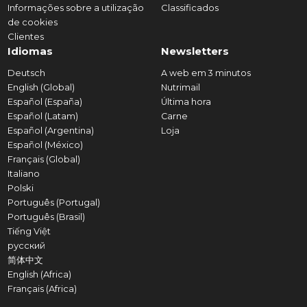
Informações sobre a utilização
Classificados
de cookies
Clientes
Idiomas
Newsletters
Deutsch
A web em 3 minutos
English (Global)
Nutrimail
Español (España)
Última hora
Español (Latam)
Carne
Español (Argentina)
Loja
Español (México)
Français (Global)
Italiano
Polski
Português (Portugal)
Português (Brasil)
Tiếng Việt
русский
简体中文
English (Africa)
Français (Africa)