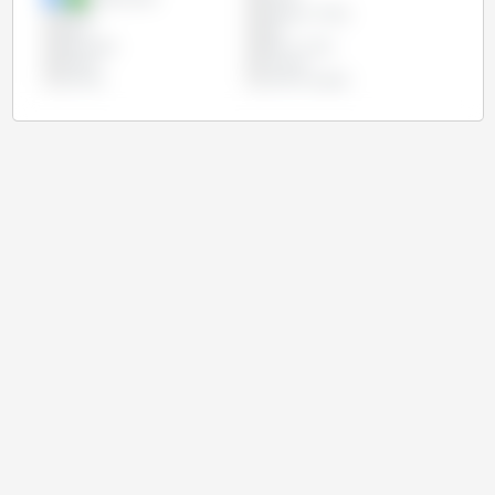
Egipto
Estados Unidos
Índia
Irão
Paquistão
Reino Unido
Rússia
Turquia
Ucrânia
União Europeia