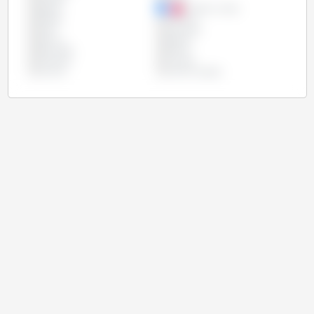
Egipto
Estados Unidos
Etiópia
Filipinas
Índia
Indonésia
México
Nigéria
Paquistão
Rússia
Tanzânia
Turquia
Ucrânia
União Europeia