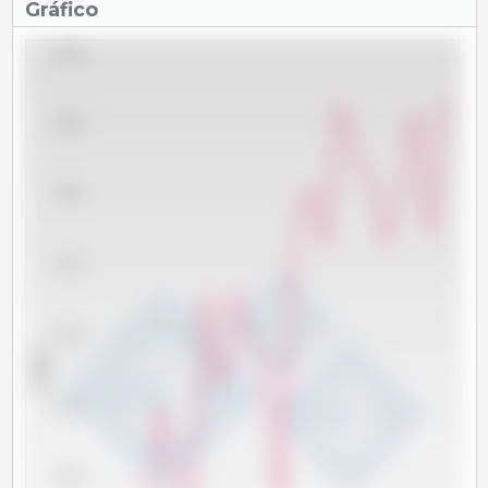
Gráfico
400,000
380,000
360,000
340,000
320,000
x 1000 t
300,000
280,000