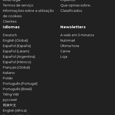
Termos de serviço
Que opinas sobre...
Informações sobre a utilização
Classificados
de cookies
Clientes
Idiomas
Newsletters
Deutsch
A web em 3 minutos
English (Global)
Nutrimail
Español (España)
Última hora
Español (Latam)
Carne
Español (Argentina)
Loja
Español (México)
Français (Global)
Italiano
Polski
Português (Portugal)
Português (Brasil)
Tiếng Việt
русский
简体中文
English (Africa)