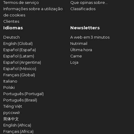
Termos de serviço
Que opinas sobre...
Informações sobre a utilização
Classificados
de cookies
Clientes
Idiomas
Newsletters
Deutsch
A web em 3 minutos
English (Global)
Nutrimail
Español (España)
Última hora
Español (Latam)
Carne
Español (Argentina)
Loja
Español (México)
Français (Global)
Italiano
Polski
Português (Portugal)
Português (Brasil)
Tiếng Việt
русский
简体中文
English (Africa)
Français (Africa)