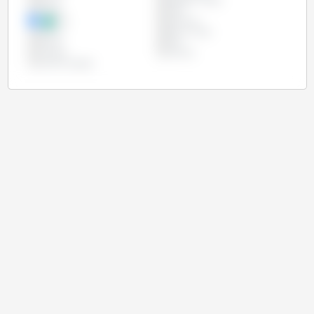
China
Estados Unidos
Etiópia
Índia
Irão
Marrocos
México
Reino Unido
Rússia
Síria
Turquia
Ucrânia
União Europeia