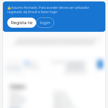
600
Assunto fechado. Para aceder deves ser utilizador
registado da 3tres3 e fazer login
400
Regista-te
login
200
0
2000/2001
2006/2007
2012/2013
2018/2019
2004/2005
2010/2011
2016/2017
2022/2023
2002/2003
2008/2009
2014/2015
2020/2021
Período
linhas
2000/2001 -
colunas
2023/2024
Evolução
Países
Argélia
Todos
Argentina
Austrália
Azerbaijão
Bielorrússia
Canadá
Cazaquistão