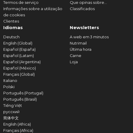
Termos de serviço
Que opinas sobre...
Informações sobre a utilização
Classificados
de cookies
Clientes
Idiomas
Newsletters
Deutsch
A web em 3 minutos
English (Global)
Nutrimail
Español (España)
Última hora
Español (Latam)
Carne
Español (Argentina)
Loja
Español (México)
Français (Global)
Italiano
Polski
Português (Portugal)
Português (Brasil)
Tiếng Việt
русский
简体中文
English (Africa)
Français (Africa)