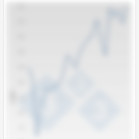
2,400
2,200
2,000
1,800
1,600
1,400
x 1000 t
1,200
1,000
800