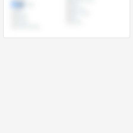
China
Estados Unidos
Etiópia
Índia
Irão
Marrocos
México
Reino Unido
Rússia
Síria
Turquia
Ucrânia
União Europeia