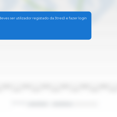
ves ser utilizador registado da 3tres3 e fazer login
2010/2011
2012/2013
2014/2015
2016/2017
2018/2019
2020/2021
10
2011/2012
2013/2014
2015/2016
2017/2018
2019/2020
2021/20
Período
2000/2001 - 2023/2024