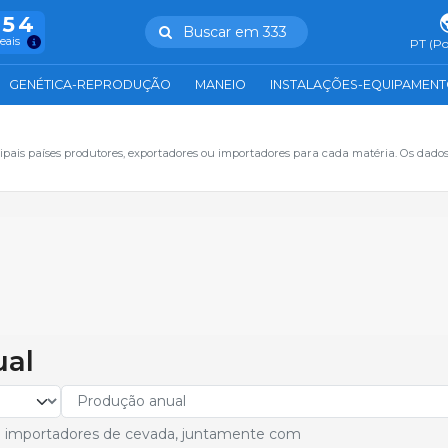
754
Buscar em 333
reais
PT (Po
GENÉTICA-REPRODUÇÃO
MANEIO
INSTALAÇÕES-EQUIPAMEN
ipais países produtores, exportadores ou importadores para cada matéria. Os dado
ual
s e importadores de cevada, juntamente com