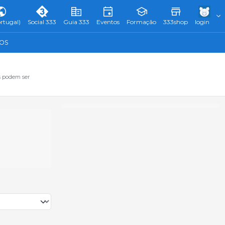
rtugal)
Social 333
Guia 333
Eventos
Formação
333shop
login
TOS
s podem ser