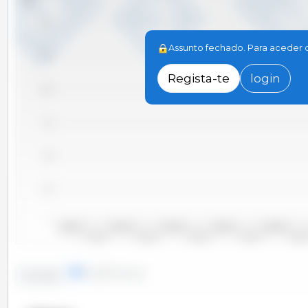
1,500
Assunto fechado. Para aceder de
1,250
Regista-te
login
1,000
750
500
250
0
2000/2001
2002/2003
2004/2005
2006/2007
2008/2009
2001/2002
2003/2004
2005/2006
2007/2008
2009/20
linhas
colunas
Evolução