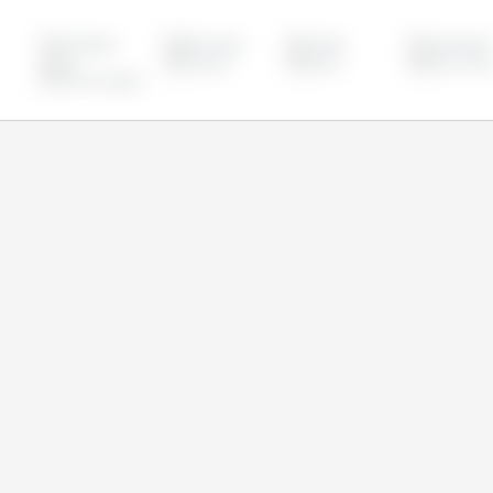
Azerbaijão
Bielorrússia
Canadá
Cazaquistão
Irão
Marrocos
México
Reino Unido
União Europeia