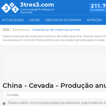
3tres3.com
211.
Comunidade Profissional
Utilizadores 
Suinícola
ACTUALIDADE
SAÚDE
MERCADOS-ECONOMIA
NUTRIÇÃO
333
Economia
Estatísticas de matérias-primas
Dados e evolução da produção e comércio de matérias-primas relativos aos princ
visualizados em vários formatos gráficos para os países e períodos seleccionados.
China - Cevada - Produção an
Dados sobre os principais países produtores, exportadore