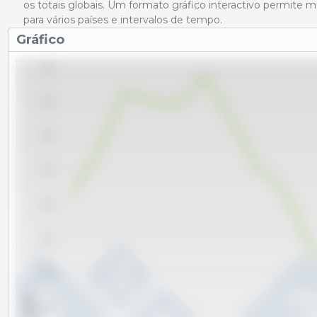
os totais globais. Um formato gráfico interactivo permite
para vários países e intervalos de tempo.
Gráfico
3,500
3,250
3,000
2,750
2,500
2,250
2,000
x 1000 t
1,750