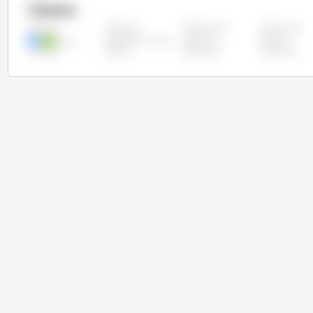
Países
Argélia
Argentina
Austrália
Todos
China
Estados Unidos
Etiópia
Índia
Rússia
Síria
Turquia
Ucrânia