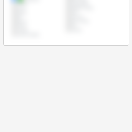
Canadá
Cazaquistão
China
Estados Unidos
Etiópia
Índia
Irão
Marrocos
México
Reino Unido
Rússia
Síria
Turquia
Ucrânia
União Europeia