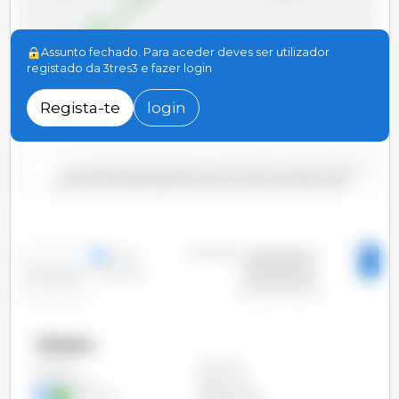
300
Assunto fechado. Para aceder deves ser utilizador
registado da 3tres3 e fazer login
200
Regista-te
login
100
0
2000/2001
2006/2007
2012/2013
2018/2019
2004/2005
2010/2011
2016/2017
2022/2023
2002/2003
2008/2009
2014/2015
2020/2021
Período
linhas
2000/2001 -
colunas
2023/2024
Evolução
Países
Argélia
Todos
Argentina
Austrália
Azerbaijão
Bielorrússia