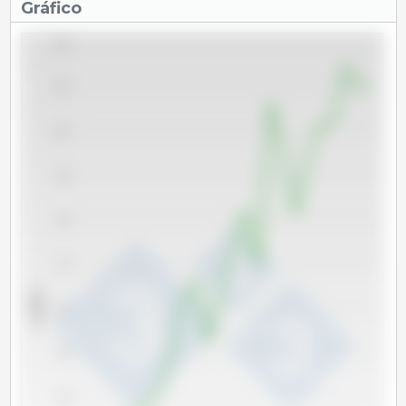
Gráfico
1,200
1,100
1,000
900
800
700
x 1000 t
600
500
400