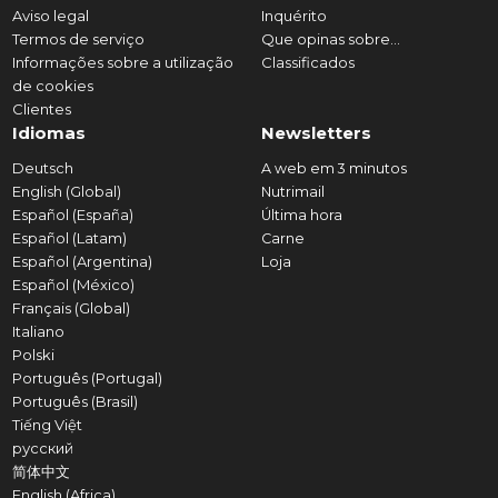
Aviso legal
Inquérito
Termos de serviço
Que opinas sobre...
Informações sobre a utilização
Classificados
de cookies
Clientes
Idiomas
Newsletters
Deutsch
A web em 3 minutos
English (Global)
Nutrimail
Español (España)
Última hora
Español (Latam)
Carne
Español (Argentina)
Loja
Español (México)
Français (Global)
Italiano
Polski
Português (Portugal)
Português (Brasil)
Tiếng Việt
русский
简体中文
English (Africa)